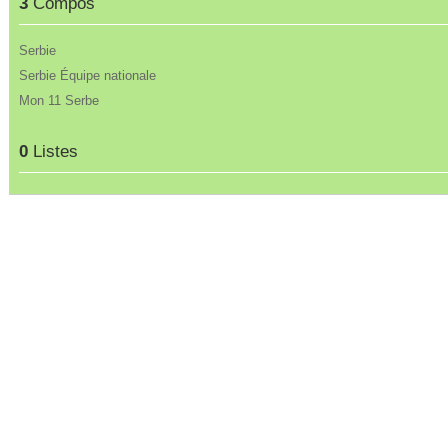
3
Compos
Serbie
Serbie Équipe nationale
Mon 11 Serbe
0
Listes