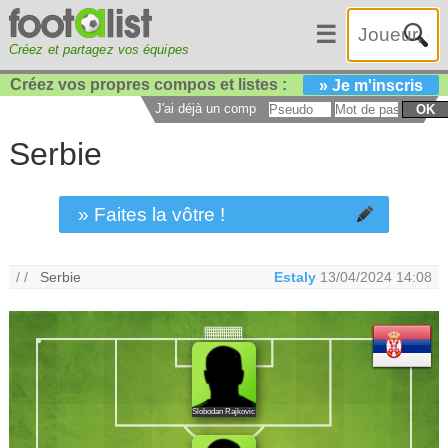
☰
Créez et partagez vos équipes
Créez vos propres compos et listes :
» Je m'inscris
J'ai déjà un compte :
OK
Serbie
» Faites la vôtre !
/ /
Serbie
Estaly
13/04/2024 14:08
Slobodan Rajkovic