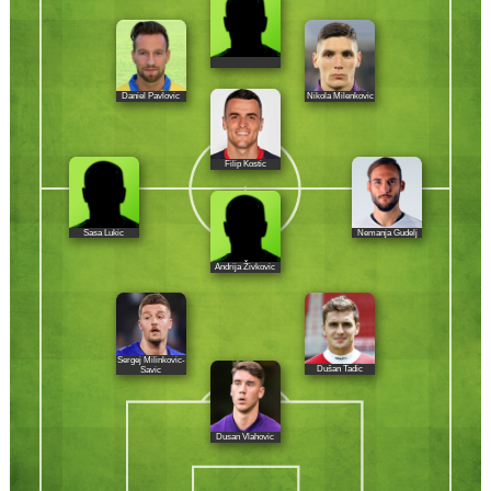
Daniel Pavlovic
Nikola Milenkovic
Filip Kostic
Sasa Lukic
Nemanja Gudelj
Andrija Živkovic
Sergej Milinkovic-
Dušan Tadic
Savic
Dusan Vlahovic