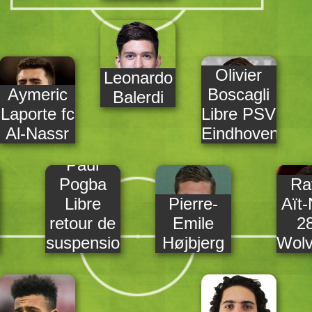
Olivier
Leonardo
Aymeric
Boscagli
Balerdi
Laporte fc
Libre PSV
Al-Nassr
Eindhoven
Paul
Pogba
Ra
Libre
Pierre-
Aït-
retour de
Emile
2
suspensio
Højbjerg
Wolv