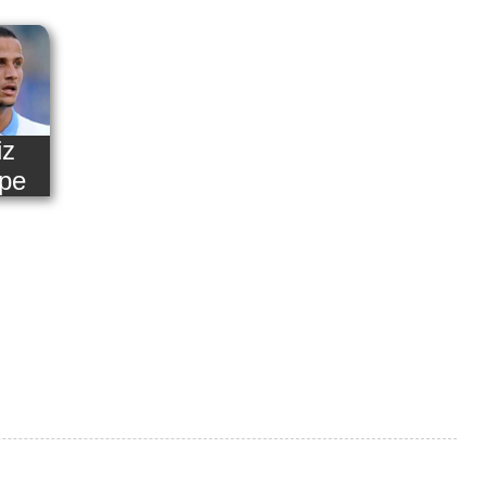
iz
ipe