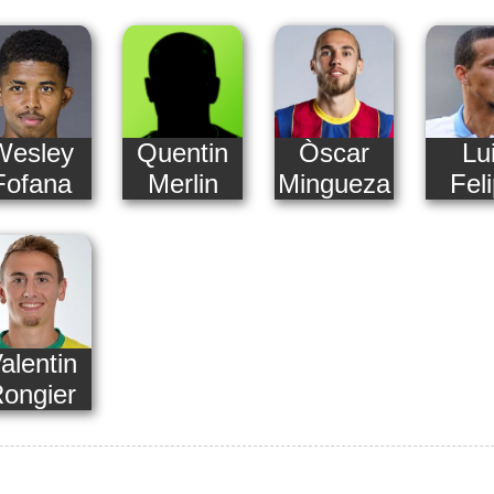
Wesley
Quentin
Òscar
Lu
Fofana
Merlin
Mingueza
Fel
alentin
ongier