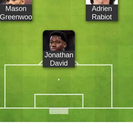
Mason
Adrien
Greenwood
Rabiot
Jonathan
David