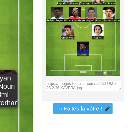
yan
Nouri
8ml
erhampton
» Faites la vôtre !