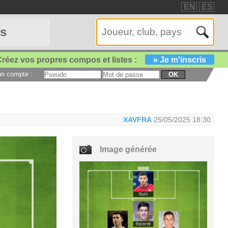
EN
ES
es
réez vos propres compos et listes :
» Je m'inscris
 un compte :
OK
XAVFRA
25/05/2025 18:30
Image générée