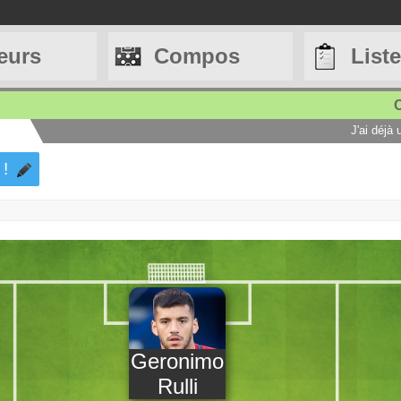
eurs
Compos
List
C
J'ai déjà
 !
Geronimo
Rulli