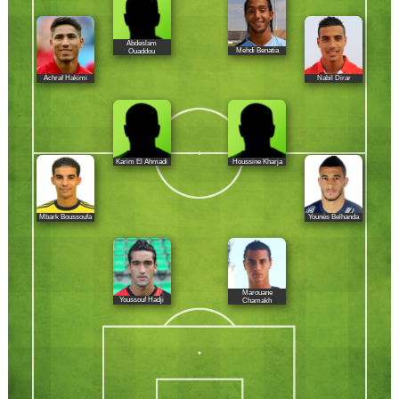
Abdeslam
Mehdi Benatia
Ouaddou
Achraf Hakimi
Nabil Dirar
Karim El Ahmadi
Houssine Kharja
Mbark Boussoufa
Younès Belhanda
Marouane
Youssouf Hadji
Chamakh