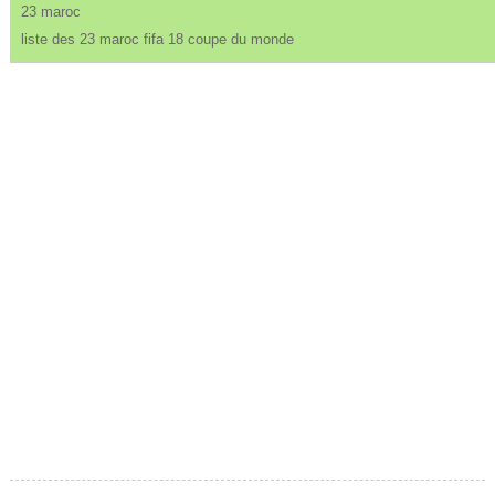
23 maroc
liste des 23 maroc fifa 18 coupe du monde