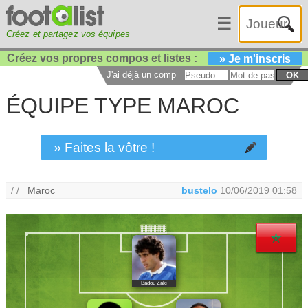
☰
Créez et partagez vos équipes
Créez vos propres compos et listes :
» Je m'inscris
J'ai déjà un compte :
OK
ÉQUIPE TYPE MAROC
» Faites la vôtre !
/ /
Maroc
bustelo
10/06/2019 01:58
Badou Zaki