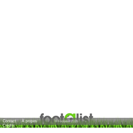
Contact
À propos
© Footalist 2026
Crédits