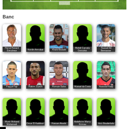
Banc
Hervé Renard
Mehdi Carcela
Youssef Aït
Nordin Amrabat
Khalid Boutaïb
Entraîneur
Gonzalez
Bennasser
Fayçal Fajr
Hakim Ziyech
Romain Saïss
Manuel da Costa
Youssouf Hadji
Munir Mohand
Abdelkrim Merry
Omar El Kaddouri
Hassan Akesbi
Aziz Bouderbala
Mohamedi
Krimau