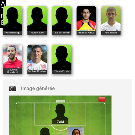
Walid Regragui
Youssef Safri
Talal El Karkouri
Issam El Adoua
Adel Taarabt
Mounir El
Michaël Chrétien
Elamin Erbate
Hamdaoui
Image générée