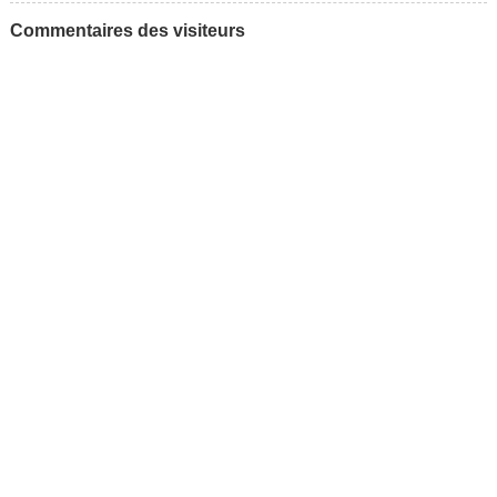
Commentaires des visiteurs