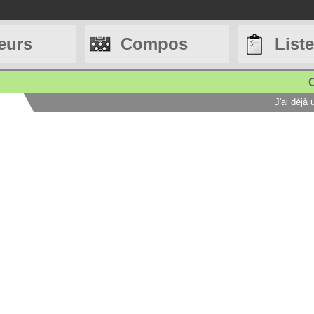
eurs
Compos
List
C
J'ai déjà