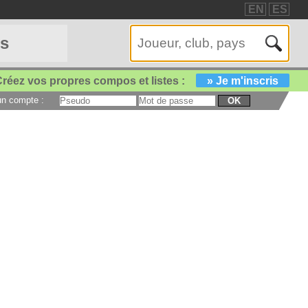
EN
ES
es
réez vos propres compos et listes :
» Je m'inscris
 un compte :
OK