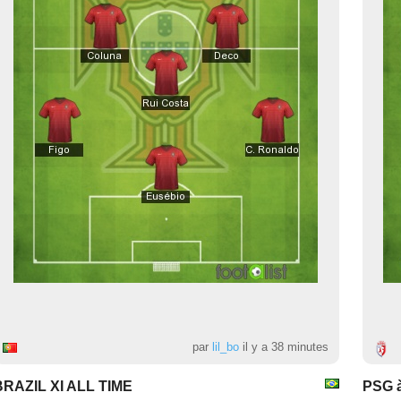
par
lil_bo
il y a 38 minutes
BRAZIL XI ALL TIME
PSG à