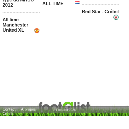
ALL TIME
2012
Red Star - Créteil
All time
Manchester
United XL
Contact
À propos
© Footalist 2026
Crédits