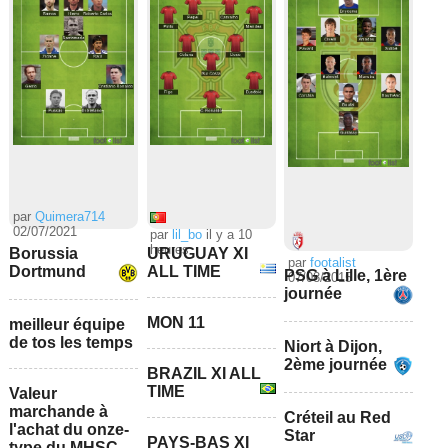
par
Quimera714
02/07/2021
par
lil_bo
il y a 10
heures
Borussia
URUGUAY XI
par
footalist
Dortmund
ALL TIME
PSG à Lille, 1ère
07/08/2015
journée
MON 11
meilleur équipe
de tos les temps
Niort à Dijon,
2ème journée
BRAZIL XI ALL
TIME
Valeur
marchande à
Créteil au Red
l'achat du onze-
Star
PAYS-BAS XI
type du MHSC