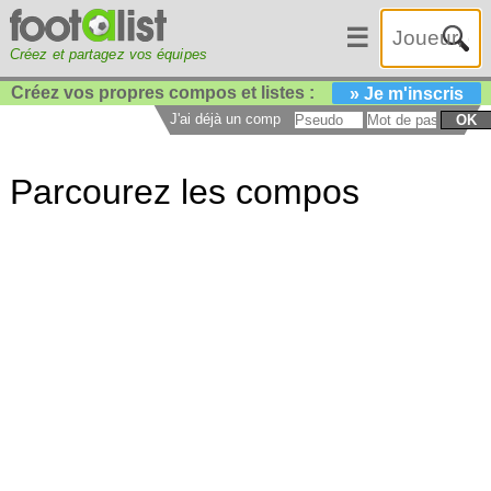
☰
Créez et partagez vos équipes
Créez vos propres compos et listes :
» Je m'inscris
J'ai déjà un compte :
OK
Parcourez les compos