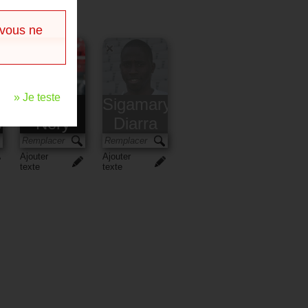
 vous ne
» Je teste
Loris
Sigamary
e
Néry
Diarra
Ajouter
Ajouter
texte
texte