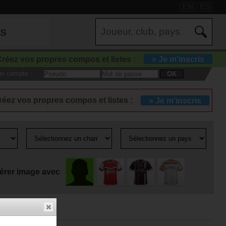
EN
ES
es
réez vos propres compos et listes :
» Je m'inscris
 un compte :
OK
réez vos propres compos et listes :
» Je m'inscris
érer image avec