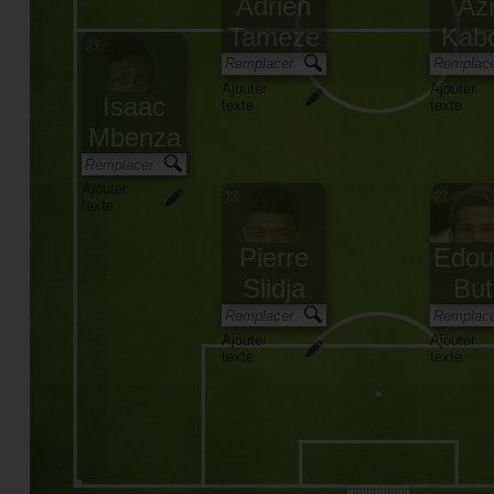
Adrien
Az
Tameze
Kab
Ajouter
Ajouter
Isaac
texte
texte
Mbenza
Ajouter
texte
Pierre
Edou
Slidja
But
Ajouter
Ajouter
texte
texte