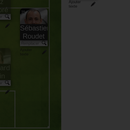
iz
Ajouter
texte
oré
Sébastien
Roudet
Ajouter
texte
ard
in