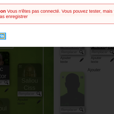
Banc
ion
Vous n'êtes pas connecté. Vous pouvez tester, mais
as enregistrer
ris
Sékou
Adil
Baradji
Azbagu
Ajouter
Ajouter
texte
texte
ïc
Ajouter
tor
Saliou
Ciss
Ajouter
texte
oul