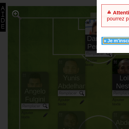
Attent
pourrez p
Damien
» Je m'insc
Perquis
Ajouter
texte
Yunis
Lo
Abdelhamid
Nes
Angelo
Fulgini
Ajouter
Ajouter
texte
texte
Ajouter
texte
Abd