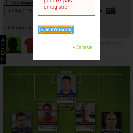
pourrez pas
enregistrer
ou
» Générer image avec
» Je m'inscris
Vous pouvez faire des remplacements en
» Je teste
drag & droppant les joueurs.
Mathieu Gorgelin
Ajouter
texte
Mathieu Coutadeur
Mathieu Chalmé
Mathieu Debuchy
Jérémy Mathieu
Capitaine