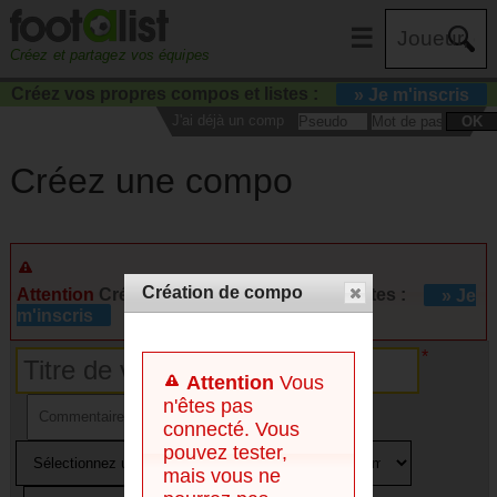
☰
Créez et partagez vos équipes
Créez vos propres compos et listes :
» Je m'inscris
J'ai déjà un compte :
OK
Créez une compo
Création de compo
Attention
Créez vos propres compos et listes :
» Je
m'inscris
Attention
Vous
n'êtes pas
connecté. Vous
pouvez tester,
mais vous ne