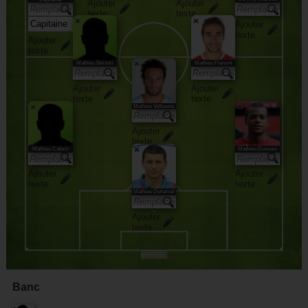
Ajouter
Ajouter
texte
texte
Ajouter
texte
Ajouter
texte
Mathieu Berson
Mathieu Flamini
Ajouter
Ajouter
texte
texte
Mathieu Valbuena
Ajouter
texte
Mathieu Cafaro
Mathieu Dossevi
Ajouter
Ajouter
texte
texte
Mathieu Duhamel
Ajouter
texte
Banc