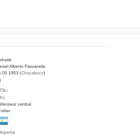
traité
niel Alberto Passarella
5.05.1953 (
Chacabuco
)
3
s
.73
m
8
kg
éfenseur central
oitier
ikipedia