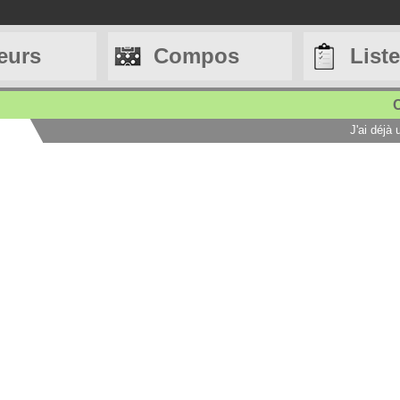
eurs
Compos
List
C
J'ai déjà