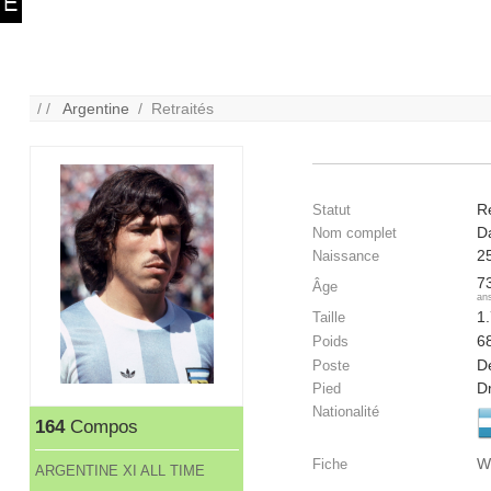
/ /
Argentine
/ Retraités
Re
Statut
Da
Nom complet
2
Naissance
7
Âge
an
1
Taille
6
Poids
D
Poste
Dr
Pied
Nationalité
164
Compos
W
Fiche
ARGENTINE XI ALL TIME