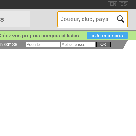
EN
ES
es
réez vos propres compos et listes :
» Je m'inscris
 un compte :
OK