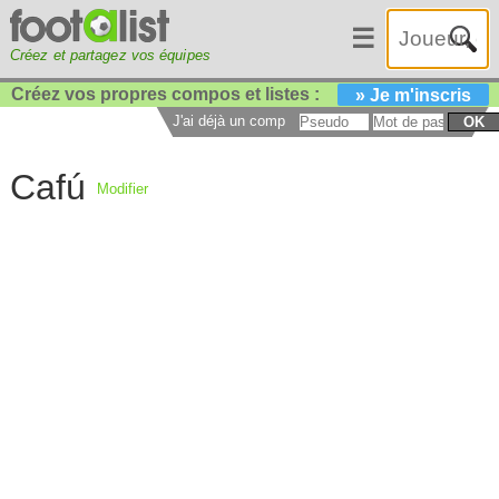
☰
Créez et partagez vos équipes
Créez vos propres compos et listes :
» Je m'inscris
J'ai déjà un compte :
OK
Cafú
Modifier