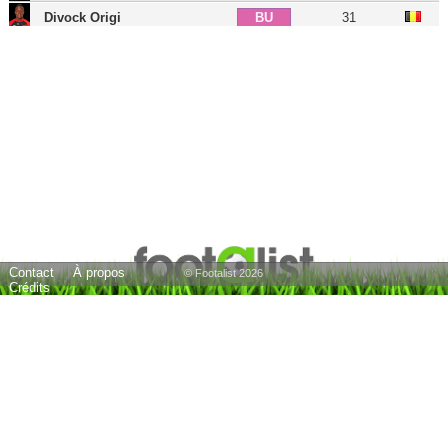
Divock Origi
31
BU
Nicklas Bendtner
38
BU
Matt Fryatt
40
BU
17 joueurs
Contact
À propos
© Footalist 2026
Crédits