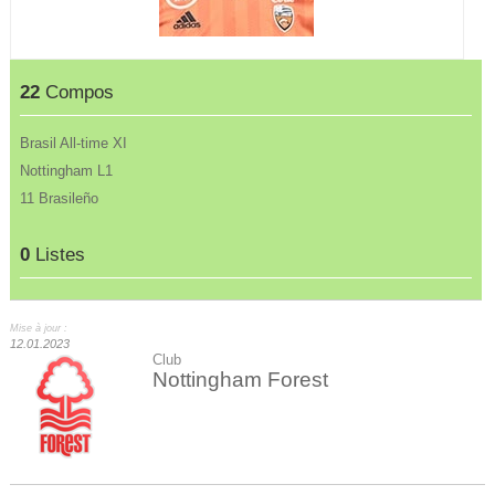
22
Compos
Brasil All-time XI
Nottingham L1
11 Brasileño
0
Listes
Mise à jour :
12.01.2023
Club
Nottingham Forest