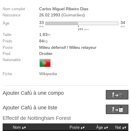
Carlos Miguel Ribeiro Dias
Nom complet
26.02.1993 (
Guimarães
)
Naissance
33
34
Âge
ans
ans
163
jours
1.83
Taille
m
84
Poids
kg
Milieu défensif / Milieu relayeur
Poste
Droitier
Pied
Nationalité
Wikipedia
Fiche
Ajouter Cafú à une compo
Ajouter Cafú à une liste
Effectif de
Nottingham Forest
Nom
Poste
Âge
Nat