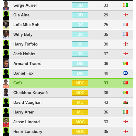
Serge Aurier
33
DD
Ola Aina
29
DD
Loïc Mbe Soh
25
DC
Willy Boly
35
DC
Harry Toffolo
30
DC
Jack Hobbs
37
DC
Armand Traoré
36
DG
Daniel Fox
40
DG
Cafú
33
MDC
Cheikhou Kouyaté
36
MDC
David Vaughan
43
MC
Harry Arter
36
MC
Jesse Lingard
33
MOC
Henri Lansbury
35
MOC