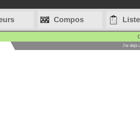
eurs
Compos
List
C
J'ai déjà