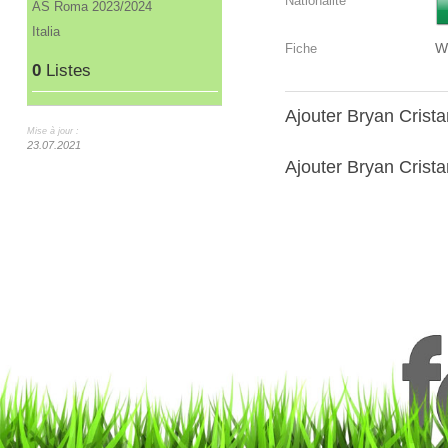
Nationalité
AS Roma 2023/2024
Italia
W
Fiche
0
Listes
Ajouter Bryan Crist
Mise à jour :
23.07.2021
Ajouter Bryan Crista