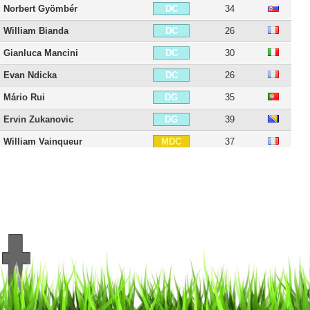
Norbert Gyömbér
34
DC
William Bianda
26
DC
Gianluca Mancini
30
DC
Evan Ndicka
26
DC
Mário Rui
35
DG
Ervin Zukanovic
39
DG
William Vainqueur
37
MDC
Amadou Diawara
29
MDC
Lorenzo Pellegrini
30
MC
Bryan Cristante
31
MC
Manu Koné
25
MC
Georginio Wijnaldum
35
MOC
Nicolò Zaniolo
27
MOC
Radja Nainggolan
38
MG