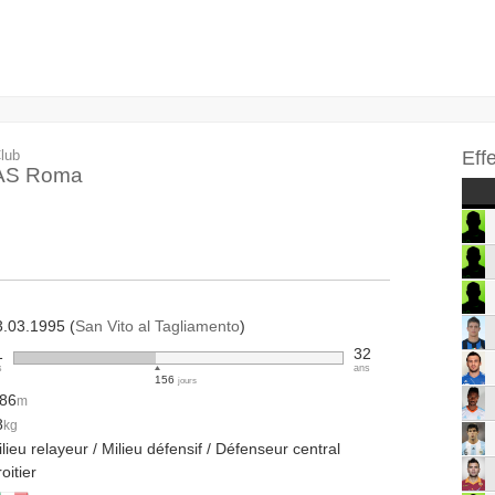
lub
Eff
AS Roma
3.03.1995 (
San Vito al Tagliamento
)
1
32
s
ans
156
jours
.86
m
8
kg
lieu relayeur / Milieu défensif / Défenseur central
oitier