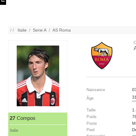
/ /
Italie
/
Serie A
/
AS Roma
C
0
Naissance
3
Âge
an
1
Taille
7
Poids
27
Compos
Mi
Poste
Dr
Pied
Italie