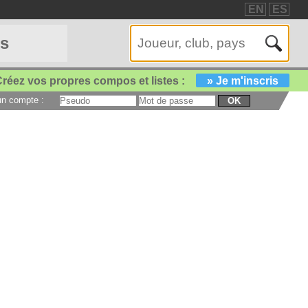
EN
ES
es
réez vos propres compos et listes :
» Je m'inscris
 un compte :
OK