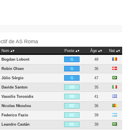
ectif de
AS Roma
Nom
Poste
Âge
Nat
Bogdan Lobont
48
G
Robin Olsen
36
G
Júlio Sérgio
47
G
Davide Santon
35
DD
Vassilis Torosidis
41
DD
Nicolas Nkoulou
36
DC
Federico Fazio
39
DC
Leandro Castán
39
DC