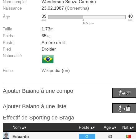
Wanderson Souza Carneiro
Nom complet
23.02.1987 (
Correntina
)
Naissance
39
40
Âge
ans
ans
165
jours
1.73
Taille
m
65
Poids
kg
Arrière droit
Poste
Droitier
Pied
Nationalité
Wikipedia
(en)
Fiche
Ajouter Baiano à une compo
Ajouter Baiano à une liste
Effectif de
Sporting de Braga
Nom
Poste
Âge
Nat
Eduardo
43
G