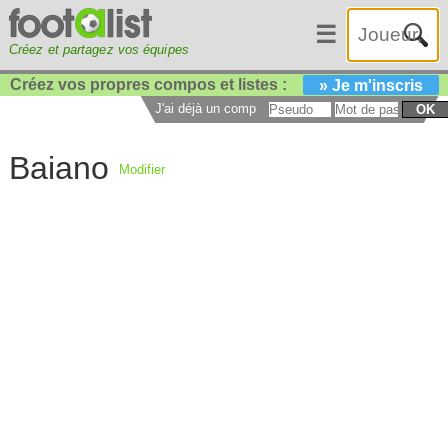
☰
Créez et partagez vos équipes
Créez vos propres compos et listes :
» Je m'inscris
J'ai déjà un compte :
OK
Baiano
Modifier