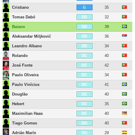
Cristiano
35
G
Tomas Dabó
32
DD
Baiano
39
DD
Aleksandar Miljković
36
DD
Leandro Albano
34
DD
Rolando
40
DC
José Fonte
42
DC
Paulo Oliveira
34
DC
Paulo Vinícius
41
DC
Douglão
40
DC
Hebert
35
DC
Maximilian Haas
40
DC
Tiago Gomes
40
DG
Adrián Marín
29
DG