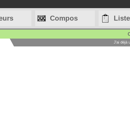
eurs
Compos
List
C
J'ai déjà