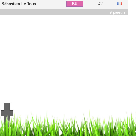
Sébastien Le Toux
42
BU
9 joueurs