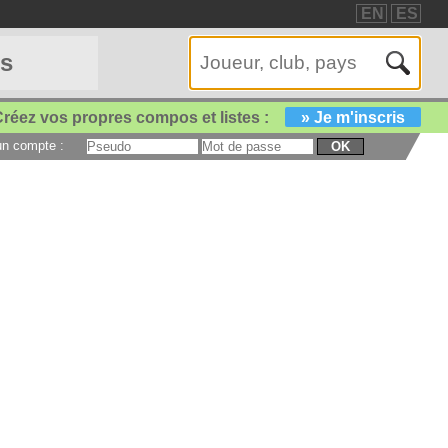
EN
ES
es
réez vos propres compos et listes :
» Je m'inscris
 un compte :
OK