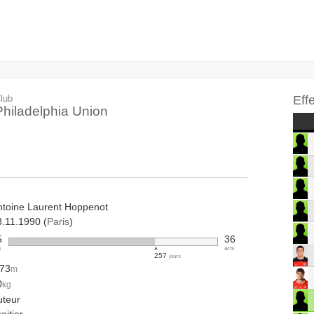
lub
Eff
Philadelphia Union
ntoine Laurent Hoppenot
3.11.1990 (
Paris
)
5
36
s
ans
257
jours
.73
m
0
kg
uteur