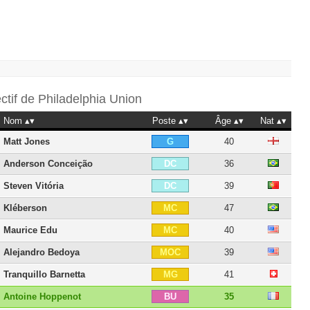
ectif de
Philadelphia Union
Nom
Poste
Âge
Nat
Matt Jones
40
G
Anderson Conceição
36
DC
Steven Vitória
39
DC
Kléberson
47
MC
Maurice Edu
40
MC
Alejandro Bedoya
39
MOC
Tranquillo Barnetta
41
MG
Antoine Hoppenot
35
BU