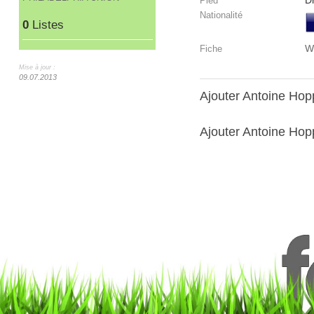
Dr
Pied
Nationalité
0
Listes
W
Fiche
Mise à jour :
09.07.2013
Ajouter Antoine Ho
Ajouter Antoine Hopp