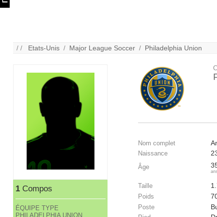
/ /
Etats-Unis
/
Major League Soccer
/
Philadelphia Union
C
A
Nom complet
2
Naissance
3
Âge
an
1
Taille
1
Compos
7
Poids
B
Poste
ÉQUIPE TYPE
PHILADELPHIA UNION