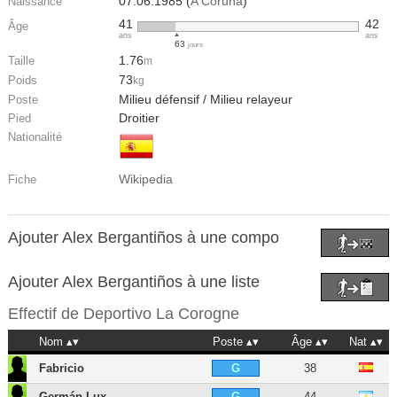
07.06.1985 (
A Coruña
)
Naissance
41
42
Âge
ans
ans
63
jours
1.76
Taille
m
73
Poids
kg
Milieu défensif / Milieu relayeur
Poste
Droitier
Pied
Nationalité
Wikipedia
Fiche
Ajouter Alex Bergantiños à une compo
Ajouter Alex Bergantiños à une liste
Effectif de
Deportivo La Corogne
Nom
Poste
Âge
Nat
Fabricio
38
G
Germán Lux
44
G