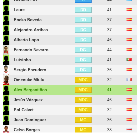
Laure
41
DD
Eneko Boveda
37
DD
Alejandro Arribas
37
DC
Alberto Lopo
46
DC
Fernando Navarro
44
DG
Luisinho
41
DG
Sergio Escudero
36
DG
Omenuke Mfulu
32
MDC
Alex Bergantiños
41
MDC
Jesús Vázquez
46
MDC
Pol Calvet
32
MDC
Juan Dominguez
36
MC
Celso Borges
38
MC
Bruno Gama
38
MD