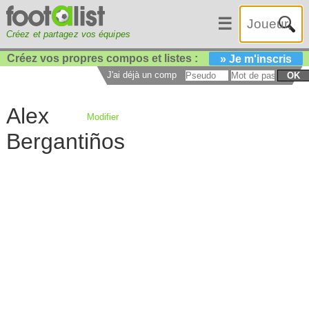
☰
Créez et partagez vos équipes
Créez vos propres compos et listes :
» Je m'inscris
J'ai déjà un compte :
OK
Alex
Modifier
Bergantiños