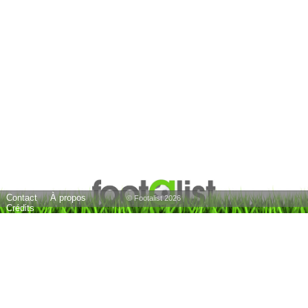
Contact
À propos
© Footalist 2026
Crédits