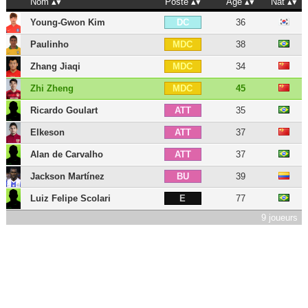
Nom
Poste
Âge
Nat
Young-Gwon Kim
36
DC
Paulinho
38
MDC
Zhang Jiaqi
34
MDC
Zhi Zheng
45
MDC
Ricardo Goulart
35
ATT
Elkeson
37
ATT
Alan de Carvalho
37
ATT
Jackson Martínez
39
BU
Luiz Felipe Scolari
77
E
9 joueurs