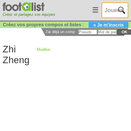
☰
Créez et partagez vos équipes
Créez vos propres compos et listes :
» Je m'inscris
J'ai déjà un compte :
OK
Zhi
Modifier
Zheng