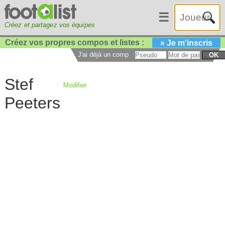
☰
Créez et partagez vos équipes
Créez vos propres compos et listes :
» Je m'inscris
J'ai déjà un compte :
OK
Stef
Modifier
Peeters