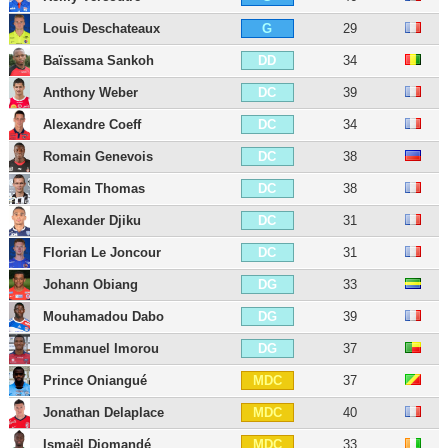
Louis Deschateaux
29
G
Baïssama Sankoh
34
DD
Anthony Weber
39
DC
Alexandre Coeff
34
DC
Romain Genevois
38
DC
Romain Thomas
38
DC
Alexander Djiku
31
DC
Florian Le Joncour
31
DC
Johann Obiang
33
DG
Mouhamadou Dabo
39
DG
Emmanuel Imorou
37
DG
Prince Oniangué
37
MDC
Jonathan Delaplace
40
MDC
Ismaël Diomandé
33
MDC