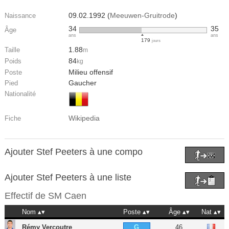
09.02.1992 (
Meeuwen-Gruitrode
)
Naissance
34
35
Âge
ans
ans
179
jours
1.88
Taille
m
84
Poids
kg
Milieu offensif
Poste
Gaucher
Pied
Nationalité
Wikipedia
Fiche
Ajouter Stef Peeters à une compo
Ajouter Stef Peeters à une liste
Effectif de
SM Caen
Nom
Poste
Âge
Nat
Rémy Vercoutre
46
G