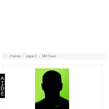
/ /
France
/
Ligue 2
/
SM Caen