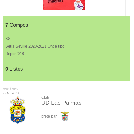
7
Compos
BS
Bétis Séville 2020-2021 Once tipo
Depor2018
0
Listes
Mise à jour :
12.01.2023
Club
UD Las Palmas
prêté par