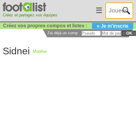
☰
Créez et partagez vos équipes
Créez vos propres compos et listes :
» Je m'inscris
J'ai déjà un compte :
OK
Sidnei
Modifier