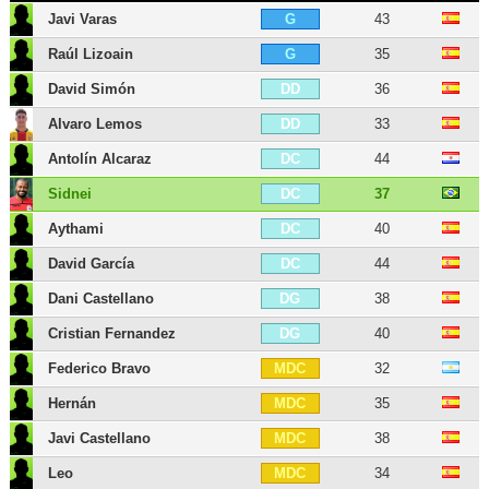
Javi Varas
43
G
Raúl Lizoain
35
G
David Simón
36
DD
Alvaro Lemos
33
DD
Antolín Alcaraz
44
DC
Sidnei
37
DC
Aythami
40
DC
David García
44
DC
Dani Castellano
38
DG
Cristian Fernandez
40
DG
Federico Bravo
32
MDC
Hernán
35
MDC
Javi Castellano
38
MDC
Leo
34
MDC