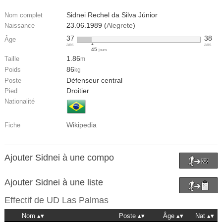
Sidnei Rechel da Silva Júnior
Nom complet
23.06.1989 (
Alegrete
)
Naissance
37
38
Âge
ans
ans
45
jours
1.86
Taille
m
86
Poids
kg
Défenseur central
Poste
Droitier
Pied
Nationalité
Wikipedia
Fiche
Ajouter Sidnei à une compo
Ajouter Sidnei à une liste
Effectif de
UD Las Palmas
Nom
Poste
Âge
Nat