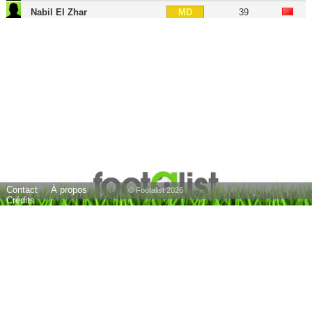
Nabil El Zhar
39
MD
Asdrúbal
35
MD
Nauzet Alemán
41
MD
Daley Sinkgraven
31
MOC
Jonathan Viera
36
MOC
Vicente Gómez
37
MOC
José Artiles
33
MG
Tana
35
MG
Contact
À propos
Momo
44
MG
© Footalist 2026
Crédits
Munir El Haddadi
30
ATT
Jesé
33
ATT
Sandro Ramírez
31
BU
Ortuño
35
BU
Figueroa
37
BU