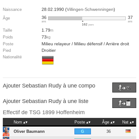
28.02.1990 (
Villingen-Schwenningen
)
Naissance
36
37
Âge
ans
ans
162
jours
1.79
Taille
m
73
Poids
kg
Milieu relayeur / Milieu défensif / Arrière droit
Poste
Droitier
Pied
Nationalité
Ajouter Sebastian Rudy à une compo
Ajouter Sebastian Rudy à une liste
Effectif de
TSG 1899 Hoffenheim
Nom
Poste
Âge
Nat
Oliver Baumann
36
G