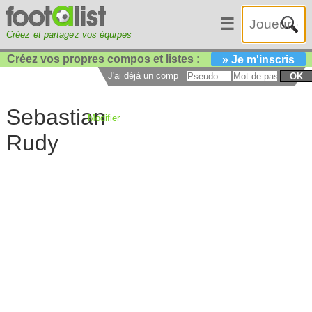
☰
Créez et partagez vos équipes
Créez vos propres compos et listes :
» Je m'inscris
J'ai déjà un compte :
OK
Sebastian
Modifier
Rudy