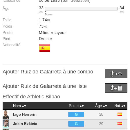
06.08.1993 (
San Sebastien
)
Naissance
33
34
Âge
ans
ans
0
jours
1.74
Taille
m
73
Poids
kg
Milieu relayeur
Poste
Droitier
Pied
Nationalité
Ajouter Ruiz de Galarreta à une compo
Ajouter Ruiz de Galarreta à une liste
Effectif de
Athletic Bilbao
Nom
Poste
Âge
Nat
Iago Herrerin
38
G
Jokin Ezkieta
29
G