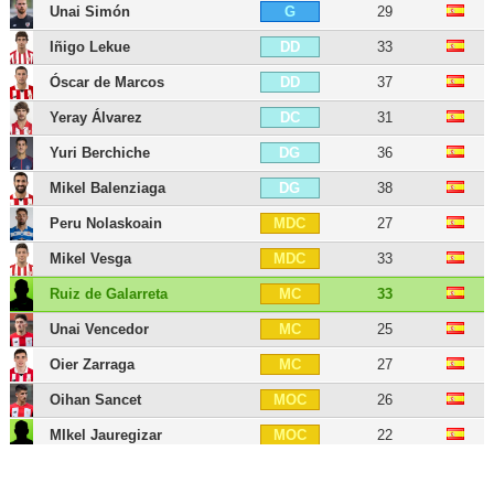
Unai Simón
29
G
Iñigo Lekue
33
DD
Óscar de Marcos
37
DD
Yeray Álvarez
31
DC
Yuri Berchiche
36
DG
Mikel Balenziaga
38
DG
Peru Nolaskoain
27
MDC
Mikel Vesga
33
MDC
Ruiz de Galarreta
33
MC
Unai Vencedor
25
MC
Oier Zarraga
27
MC
Oihan Sancet
26
MOC
MIkel Jauregizar
22
MOC
Iñigo Córdoba
29
MG