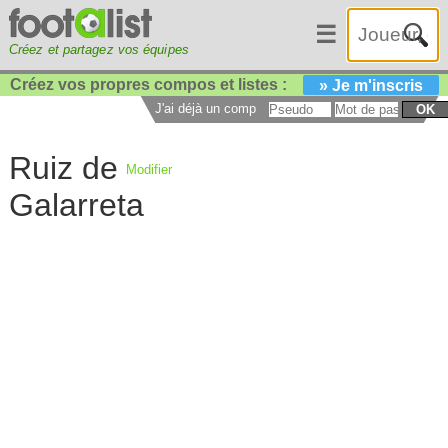
☰
Créez et partagez vos équipes
Créez vos propres compos et listes :
» Je m'inscris
J'ai déjà un compte :
OK
Ruiz de
Modifier
Galarreta