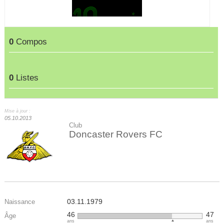
0
Compos
0
Listes
Mise à jour :
05.10.2013
Club
Doncaster Rovers FC
03.11.1979
Naissance
46
47
Âge
ans
ans