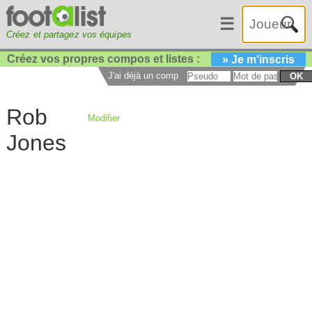
☰
Créez et partagez vos équipes
Créez vos propres compos et listes :
» Je m'inscris
J'ai déjà un compte :
OK
Rob
Modifier
Jones