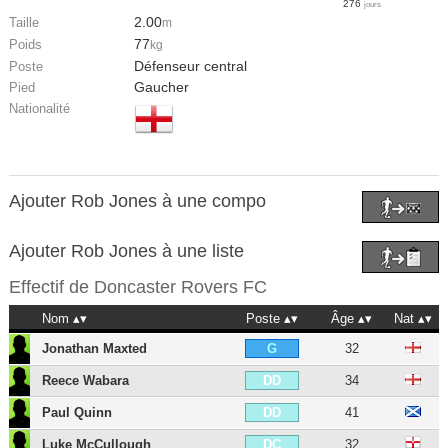
276
jours
2.00
Taille
m
77
Poids
kg
Défenseur central
Poste
Gaucher
Pied
Nationalité
Ajouter Rob Jones à une compo
Ajouter Rob Jones à une liste
Effectif de
Doncaster Rovers FC
Nom
Poste
Âge
Nat
Jonathan Maxted
32
G
Reece Wabara
34
DD
Paul Quinn
41
DD
Luke McCullough
32
DC