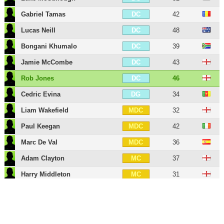
Gabriel Tamas
42
DC
Lucas Neill
48
DC
Bongani Khumalo
39
DC
Jamie McCombe
43
DC
Rob Jones
46
DC
Cedric Evina
34
DG
Liam Wakefield
32
MDC
Paul Keegan
42
MDC
Marc De Val
36
MDC
Adam Clayton
37
MC
Harry Middleton
31
MC
Jordan Binns
31
MC
Josh Meade
31
MC
Evan Finnegan
31
MC