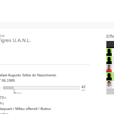
lub
Eff
Tigres U.A.N.L.
afael Augusto Sóbis do Nascimento
7.06.1985
1
42
s
ans
50
jours
.72
m
3
kg
taquant / Milieu offensif / Buteur