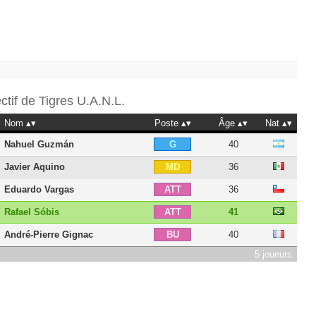
ectif de
Tigres U.A.N.L.
Nom
Poste
Âge
Nat
Nahuel Guzmán
40
G
Javier Aquino
36
MD
Eduardo Vargas
36
ATT
Rafael Sóbis
41
ATT
André-Pierre Gignac
40
BU
5 joueurs