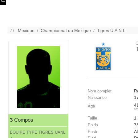
/ /
Mexique
/
Championnat du Mexique
/
Tigres U.A.N.L.
C
R
Nom complet
1
Naissance
4
Âge
an
1
Taille
3
Compos
7
Poids
At
Poste
ÉQUIPE TYPE TIGRES UANL