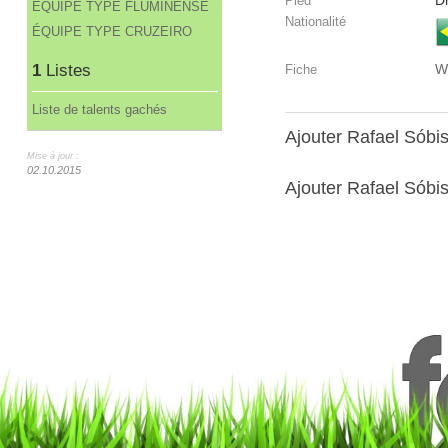
Dr
Pied
ÉQUIPE TYPE FLUMINENSE
Nationalité
ÉQUIPE TYPE CRUZEIRO
1
Listes
W
Fiche
Liste de talents gachés
Ajouter Rafael Sóbi
Mise à jour :
02.10.2015
Ajouter Rafael Sóbis