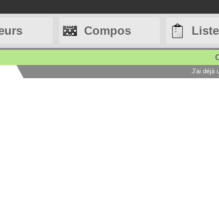
eurs
Compos
List
C
J'ai déjà