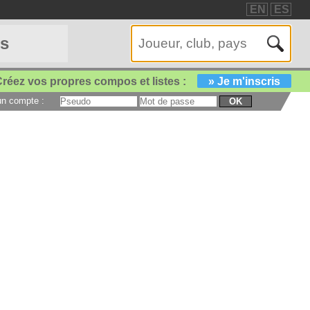
EN
ES
es
réez vos propres compos et listes :
» Je m'inscris
 un compte :
OK