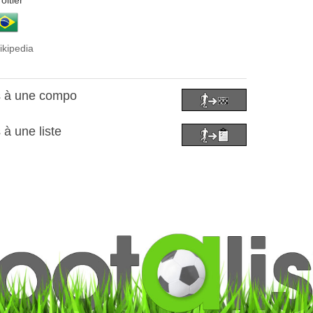
oitier
ikipedia
s à une compo
 à une liste