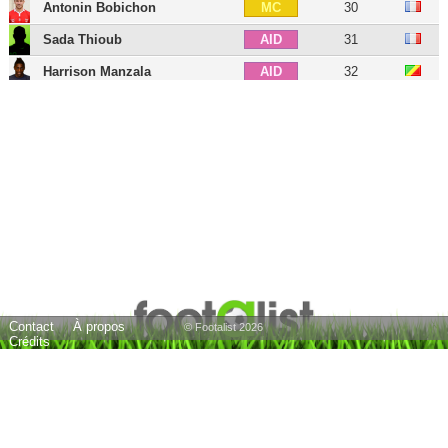
Antonin Bobichon
30
MC
Sada Thioub
31
AID
Harrison Manzala
32
AID
Kévin Bérigaud
38
AID
Farid El Melali
AID
Thomas Touré
32
AIG
Sofiane Boufal
32
AIG
Pierrick Capelle
39
AIG
Wilfried Kanga
28
ATT
Rachid Alioui
34
BU
Contact
À propos
Stéphane Bahoken
34
BU
© Footalist 2026
Crédits
Loïs Diony
33
BU
Casimir Ninga
33
BU
Stéphane Moulin
59
E