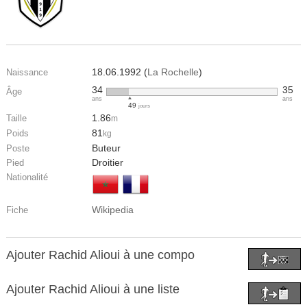
18.06.1992 (
La Rochelle
)
Naissance
34
35
Âge
ans
ans
49
jours
1.86
Taille
m
81
Poids
kg
Buteur
Poste
Droitier
Pied
Nationalité
Wikipedia
Fiche
Ajouter Rachid Alioui à une compo
Ajouter Rachid Alioui à une liste