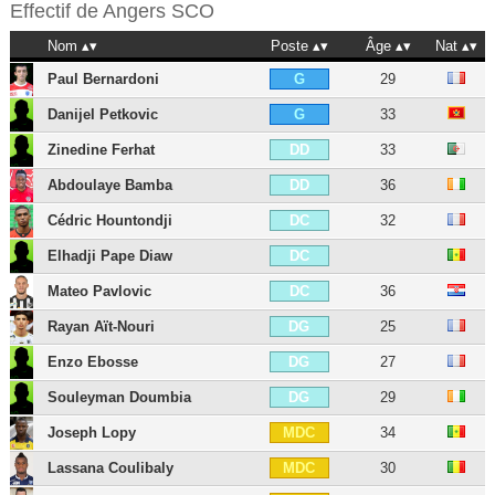
Effectif de
Angers SCO
Nom
Poste
Âge
Nat
Paul Bernardoni
29
G
Danijel Petkovic
33
G
Zinedine Ferhat
33
DD
Abdoulaye Bamba
36
DD
Cédric Hountondji
32
DC
Elhadji Pape Diaw
DC
Mateo Pavlovic
36
DC
Rayan Aït-Nouri
25
DG
Enzo Ebosse
27
DG
Souleyman Doumbia
29
DG
Joseph Lopy
34
MDC
Lassana Coulibaly
30
MDC