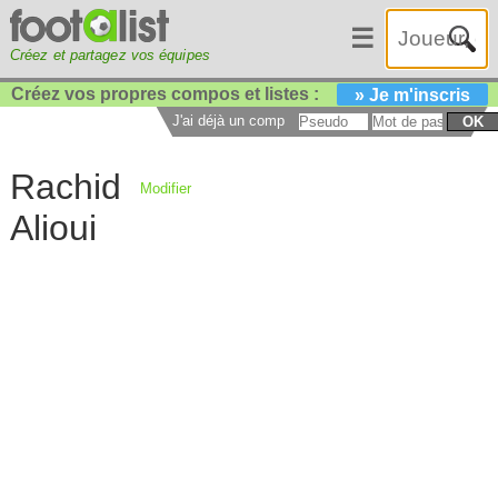
☰
Créez et partagez vos équipes
Créez vos propres compos et listes :
» Je m'inscris
J'ai déjà un compte :
OK
Rachid
Modifier
Alioui