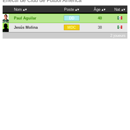
Effectif de
Club de Fútbol América
Nom
Poste
Âge
Nat
Paul Aguilar
40
DD
Jesús Molina
38
MDC
2 joueurs