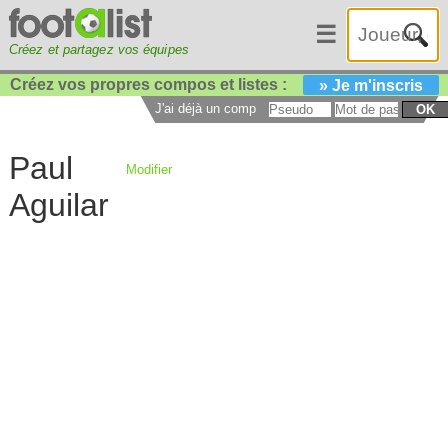
☰
Créez et partagez vos équipes
Créez vos propres compos et listes :
» Je m'inscris
J'ai déjà un compte :
OK
Paul
Modifier
Aguilar