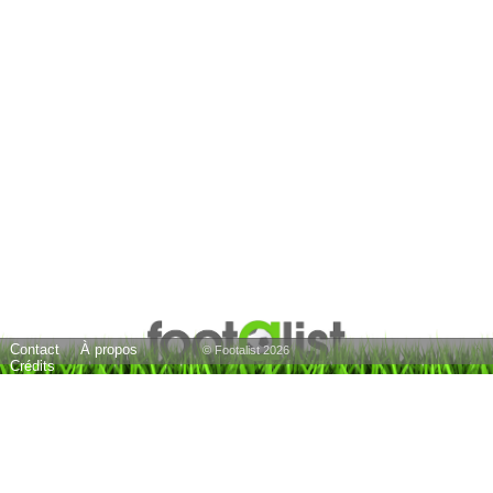
Contact
À propos
© Footalist 2026
Crédits