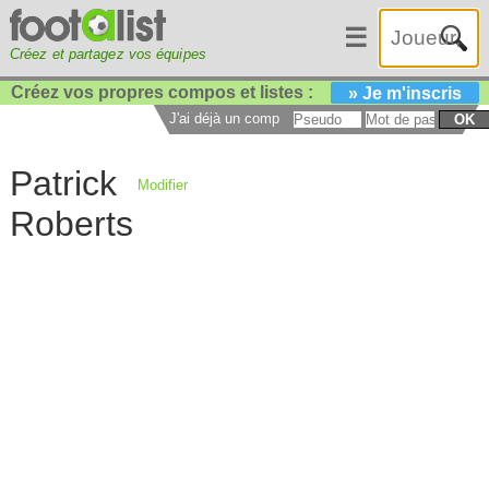
☰
Créez et partagez vos équipes
Créez vos propres compos et listes :
» Je m'inscris
J'ai déjà un compte :
OK
Patrick
Modifier
Roberts