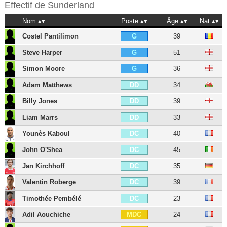
Effectif de
Sunderland
Nom
Poste
Âge
Nat
Costel Pantilimon
39
G
Steve Harper
51
G
Simon Moore
36
G
Adam Matthews
34
DD
Billy Jones
39
DD
Liam Marrs
33
DD
Younès Kaboul
40
DC
John O'Shea
45
DC
Jan Kirchhoff
35
DC
Valentin Roberge
39
DC
Timothée Pembélé
23
DC
Adil Aouchiche
24
MDC