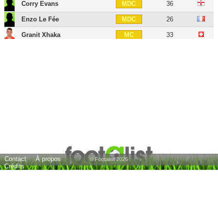
Corry Evans
36
MDC
Enzo Le Fée
26
MDC
Granit Xhaka
33
MC
Lee Cattermole
38
MC
Alejandro Gorrin
33
MC
Adam Johnson
39
MD
Sebastian Larsson
41
MD
Adam Mitchell
32
MD
Édouard Michut
23
MD
Jordi Gómez
41
MOC
Contact
À propos
Andrea Dossena
44
MG
© Footalist 2026
Crédits
Jeremain Lens
38
AID
Charis Mavrias
32
AID
Patrick Roberts
29
AID