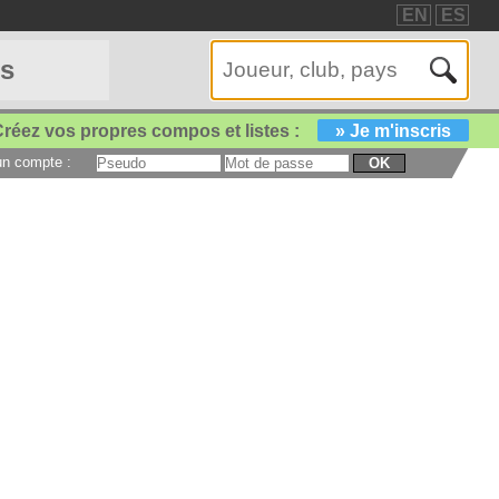
EN
ES
es
réez vos propres compos et listes :
» Je m'inscris
 un compte :
OK