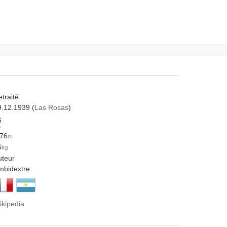
traité
9.12.1939 (
Las Rosas
)
6
s
.76
m
6
kg
uteur
mbidextre
ikipedia