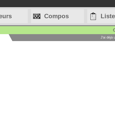
eurs
Compos
List
C
J'ai déjà