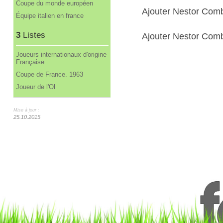
Coupe du monde européen
Ajouter Nestor Com
Équipe italien en france
3
Listes
Ajouter Nestor Combi
Joueurs internationaux d'origine
Française
Coupe de France. 1963
Joueur de l'Ol
Mise à jour :
25.10.2015