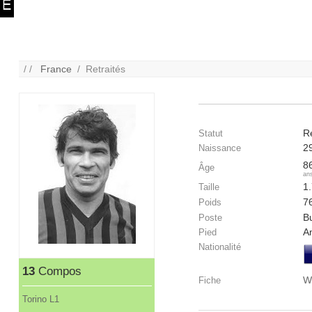
/ /
France
/ Retraités
Re
Statut
2
Naissance
8
Âge
an
1
Taille
7
Poids
B
Poste
A
Pied
Nationalité
13
Compos
W
Fiche
Torino L1