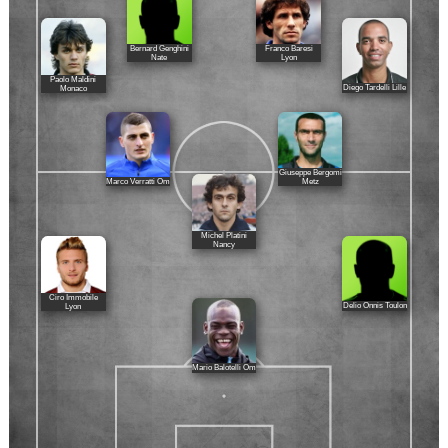
Bernard Genghini
Franco Baresi
Nate
Lyon
Paolo Maldini
Diego Tardelli Lille
Monaco
Giuseppe Bergomi
Marco Verratti Om
Metz
Michel Platini
Nancy
Ciro Immobile
Delio Onnis Toulon
Lyon
Mario Balotelli Om