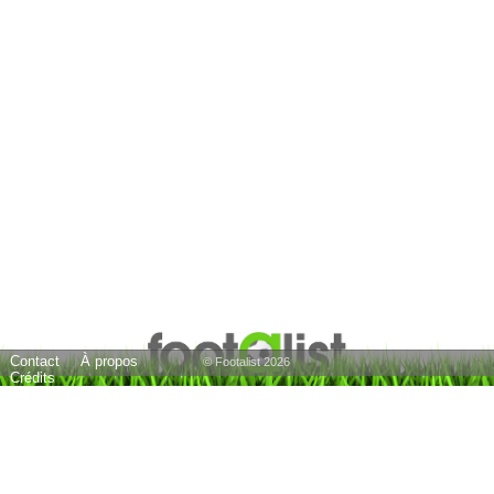
Contact
À propos
© Footalist 2026
Crédits