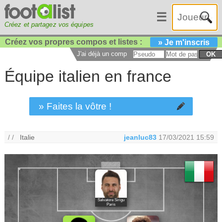
☰
Créez et partagez vos équipes
Créez vos propres compos et listes :
» Je m'inscris
J'ai déjà un compte :
OK
Équipe italien en france
» Faites la vôtre !
/ /
Italie
jeanluc83
17/03/2021 15:59
Salvatore Sirigu
Paris