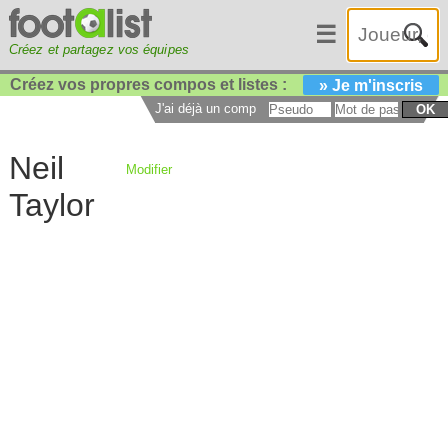
☰
Créez et partagez vos équipes
Créez vos propres compos et listes :
» Je m'inscris
J'ai déjà un compte :
OK
Neil
Modifier
Taylor