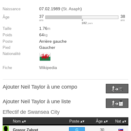
07.02.1989 (
St. Asaph
)
Naissance
37
38
Âge
ans
ans
182
jours
1.76
Taille
m
64
Poids
kg
Arrière gauche
Poste
Gaucher
Pied
Nationalité
Wikipedia
Fiche
Ajouter Neil Taylor à une compo
Ajouter Neil Taylor à une liste
Effectif de
Swansea City
Nom
Poste
Âge
Nat
Gregor Zabret
30
G