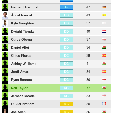
Gerhard Tremmel
47
G
Àngel Rangel
43
DD
Kyle Naughton
37
DD
Dwight Tiendalli
40
DD
Curtis Obeng
37
DD
Daniel Alfei
34
DD
Chico Flores
39
DC
Ashley Williams
41
DC
Jordi Amat
34
DC
Ryan Bennett
36
DC
Neil Taylor
37
DG
Jernade Meade
33
DG
Olivier Ntcham
30
MC
Joe Allen
36
MC