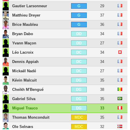
Gautier Larsonneur
29
G
Matthieu Dreyer
37
G
Brice Maubleu
36
G
Bryan Dabo
34
DD
Yvann Maçon
27
DD
Léo Lacroix
34
DC
Dennis Appiah
34
DC
Mickaël Nadé
27
DC
Kévin Malcuit
35
DG
Cheikh M'Bengué
38
DG
Gabriel Silva
35
DG
Miguel Trauco
33
DG
Thomas Monconduit
35
MDC
Ole Selnæs
32
MDC