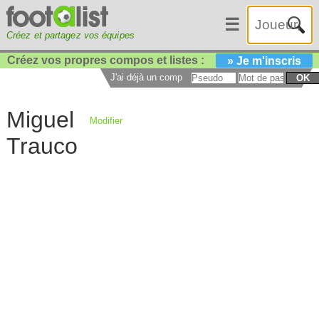
☰
Créez et partagez vos équipes
Créez vos propres compos et listes :
» Je m'inscris
J'ai déjà un compte :
OK
Miguel
Modifier
Trauco