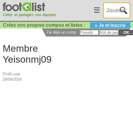
☰
Créez et partagez vos équipes
Créez vos propres compos et listes :
» Je m'inscris
J'ai déjà un compte :
OK
Membre
Yeisonmj09
Profil créé
28/04/2024