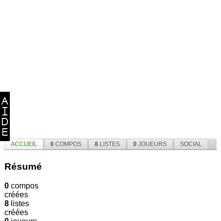
ACCUEIL
0
COMPOS
8
LISTES
0
JOUEURS
SOCIAL
Résumé
0
compos
créées
8
listes
créées