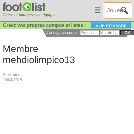
☰
Créez et partagez vos équipes
Créez vos propres compos et listes :
» Je m'inscris
J'ai déjà un compte :
OK
Membre
mehdiolimpico13
Profil créé
19/04/2018