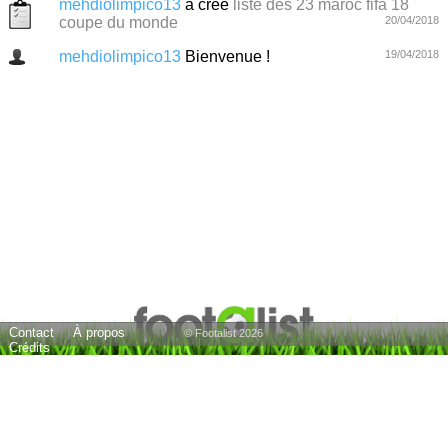
mehdiolimpico13
a créé
liste des 23 maroc fifa 18
coupe du monde
20/04/2018
mehdiolimpico13
Bienvenue !
19/04/2018
Contact
À propos
© Footalist 2026
Crédits