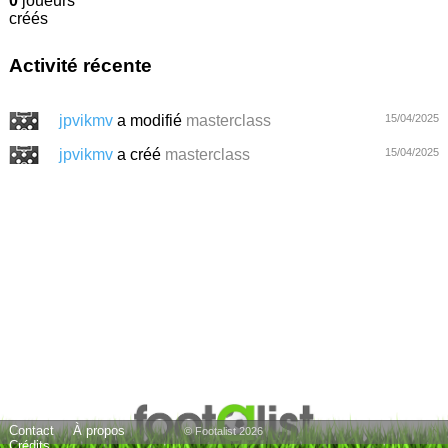
0
joueurs
créés
Activité récente
jpvikmv
a modifié
masterclass
15/04/2025
jpvikmv
a créé
masterclass
15/04/2025
Contact
À propos
© Footalist 2026
Crédits