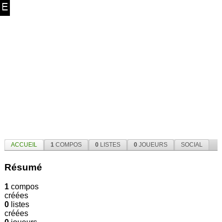
ACCUEIL
1
COMPOS
0
LISTES
0
JOUEURS
SOCIAL
Résumé
1
compos
créées
0
listes
créées