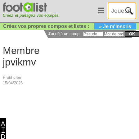
☰
Créez et partagez vos équipes
Créez vos propres compos et listes :
» Je m'inscris
J'ai déjà un compte :
OK
Membre
jpvikmv
Profil créé
15/04/2025