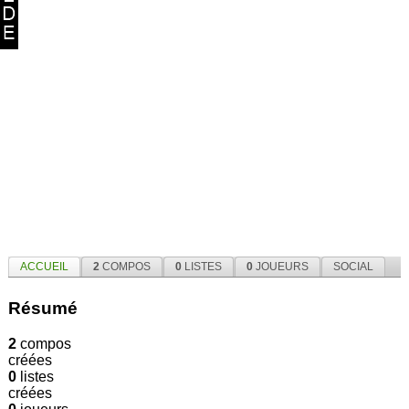
ACCUEIL
2
COMPOS
0
LISTES
0
JOUEURS
SOCIAL
Résumé
2
compos
créées
0
listes
créées