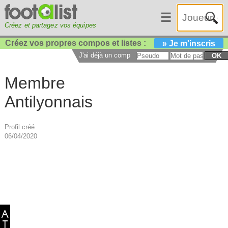
☰
Créez et partagez vos équipes
Créez vos propres compos et listes :
» Je m'inscris
J'ai déjà un compte :
OK
Membre
Antilyonnais
Profil créé
06/04/2020