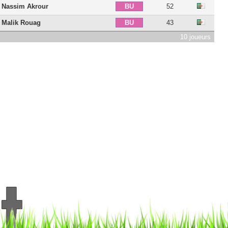
Nassim Akrour
52
BU
Malik Rouag
43
BU
10 joueurs