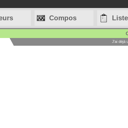
eurs
Compos
List
C
J'ai déjà