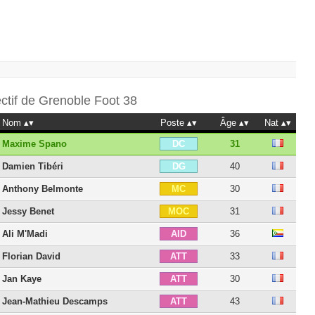
ectif de
Grenoble Foot 38
Nom
Poste
Âge
Nat
Maxime Spano
31
DC
Damien Tibéri
40
DG
Anthony Belmonte
30
MC
Jessy Benet
31
MOC
Ali M'Madi
36
AID
Florian David
33
ATT
Jan Kaye
30
ATT
Jean-Mathieu Descamps
43
ATT