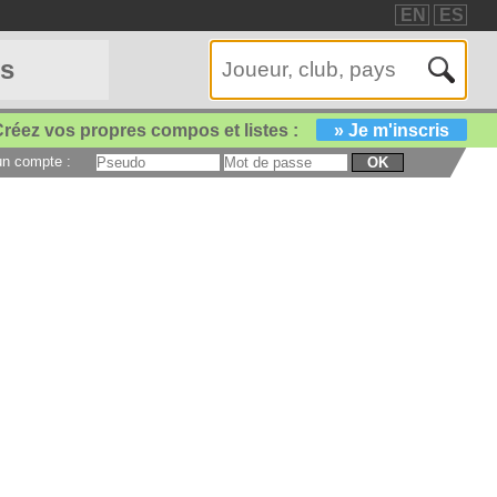
EN
ES
es
réez vos propres compos et listes :
» Je m'inscris
 un compte :
OK