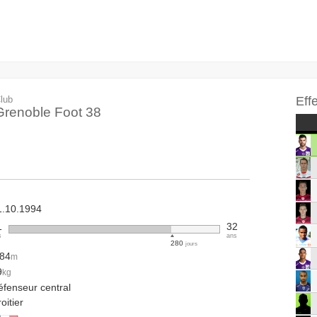
lub
Eff
Grenoble Foot 38
1.10.1994
1
32
s
ans
280
jours
.84
m
9
kg
éfenseur central
oitier