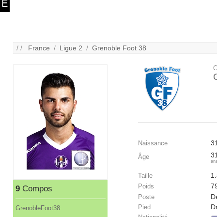
/ /
France
/
Ligue 2
/
Grenoble Foot 38
C
3
Naissance
3
Âge
an
1
Taille
7
Poids
9
Compos
D
Poste
Dr
Pied
GrenobleFoot38