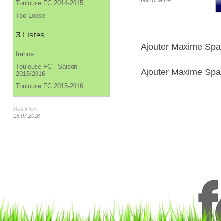
Nationalité
Toulouse FC 2014-2015
Too Loose
3
Listes
Ajouter Maxime Sp
france
Toulouse FC - Saison
Ajouter Maxime Span
2015/2016
Toulouse FC 2015-2016
Mise à jour :
16.07.2016