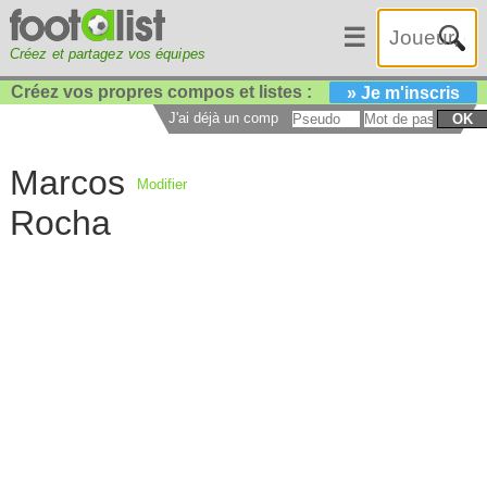
☰
Créez et partagez vos équipes
Créez vos propres compos et listes :
» Je m'inscris
J'ai déjà un compte :
OK
Marcos
Modifier
Rocha