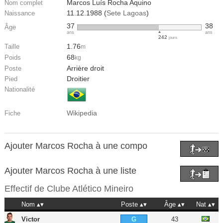
Marcos Luís Rocha Aquino
Nom complet
11.12.1988 (
Sete Lagoas
)
Naissance
37
38
Âge
ans
ans
242
jours
1.76
Taille
m
68
Poids
kg
Arrière droit
Poste
Droitier
Pied
Nationalité
Wikipedia
Fiche
Ajouter Marcos Rocha à une compo
Ajouter Marcos Rocha à une liste
Effectif de
Clube Atlético Mineiro
Nom
Poste
Âge
Nat
Victor
43
G