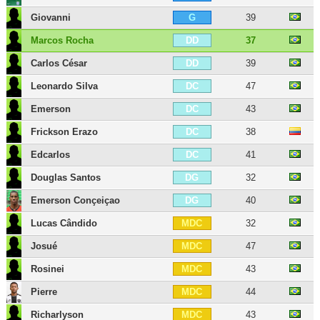
Giovanni
39
G
Marcos Rocha
37
DD
Carlos César
39
DD
Leonardo Silva
47
DC
Emerson
43
DC
Frickson Erazo
38
DC
Edcarlos
41
DC
Douglas Santos
32
DG
Emerson Conçeiçao
40
DG
Lucas Cândido
32
MDC
Josué
47
MDC
Rosinei
43
MDC
Pierre
44
MDC
Richarlyson
43
MDC