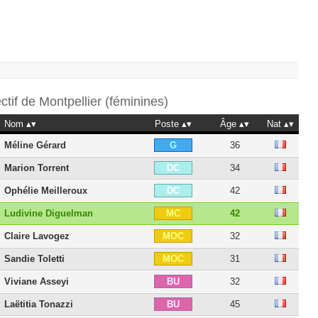
ectif de
Montpellier (féminines)
Nom
Poste
Âge
Nat
Méline Gérard
36
G
Marion Torrent
34
DC
Ophélie Meilleroux
42
DC
Ludivine Diguelman
42
MC
Claire Lavogez
32
MOC
Sandie Toletti
31
MOC
Viviane Asseyi
32
BU
Laëtitia Tonazzi
45
BU