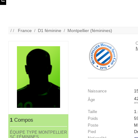
/ /
France
/
D1 féminine
/
Montpellier (féminines)
C
1
Naissance
4
Âge
an
1
Taille
5
Poids
1
Compos
Mi
Poste
Dr
Pied
ÉQUIPE TYPE MONTPELLIER
SC FÉMININES