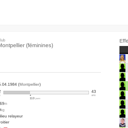
lub
Eff
Montpellier (féminines)
5.04.1984 (
Montpellier
)
2
43
s
ans
113
jours
.69
m
9
kg
lieu relayeur
oitier