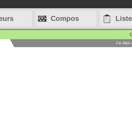
eurs
Compos
List
C
J'ai déjà