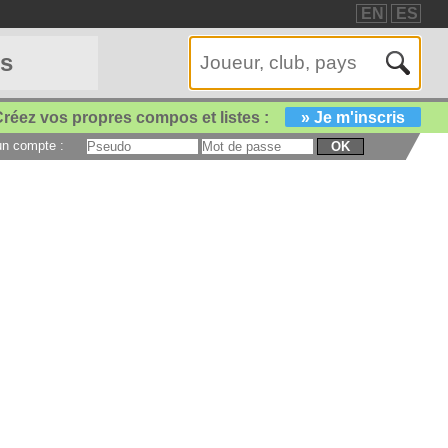
EN
ES
es
réez vos propres compos et listes :
» Je m'inscris
 un compte :
OK