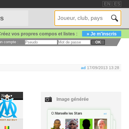
EN
ES
es
réez vos propres compos et listes :
» Je m'inscris
 un compte :
OK
ad
17/09/2013 13:28
Nat
Image générée