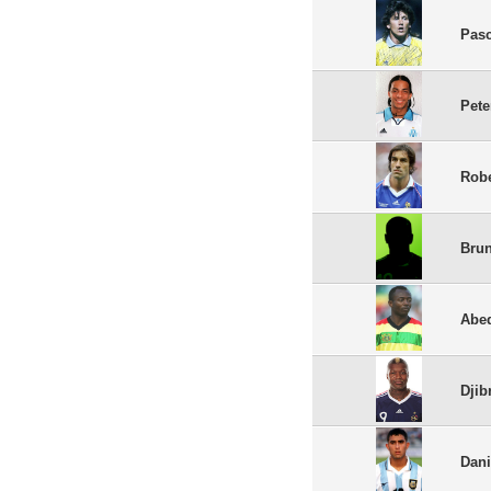
Pasc
Pete
Robe
Bru
Abed
Djib
Dani