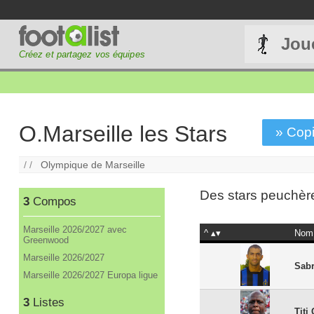
Jou
Créez et partagez vos équipes
O.Marseille les Stars
» Copi
/ /
Olympique de Marseille
Des stars peuchèr
3
Compos
Marseille 2026/2027 avec
^
Nom
Greenwood
Marseille 2026/2027
Sab
Marseille 2026/2027 Europa ligue
3
Listes
Titi