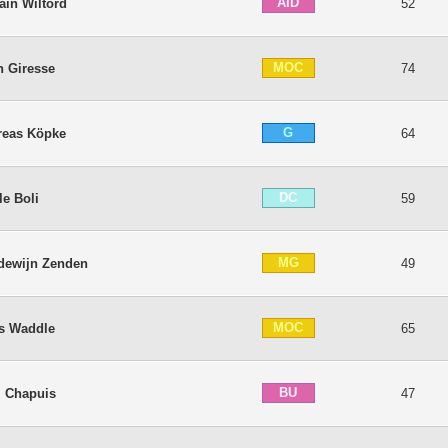
AID
ain Wiltord
52
MOC
n Giresse
74
G
reas Köpke
64
DC
le Boli
59
MG
dewijn Zenden
49
MOC
s Waddle
65
BU
l Chapuis
47