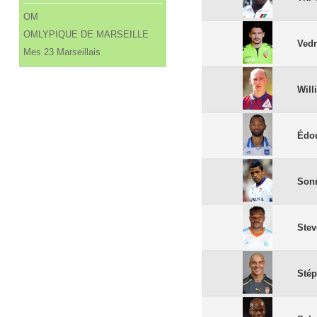
OM
OMLYPIQUE DE MARSEILLE
Vedr
Mes 23 Marseillais
Will
Édo
Son
Ste
Stép