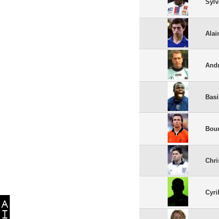
Sylv
Alai
And
Basi
Bou
Chri
Cyri