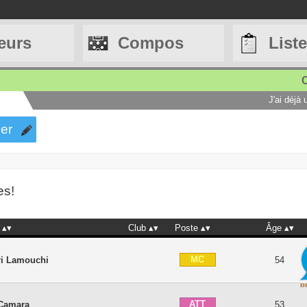
eurs
Compos
List
C
J'ai déjà
er
es!
Club
Poste
Âge
MC
ri Lamouchi
54
ATT
 Camara
53