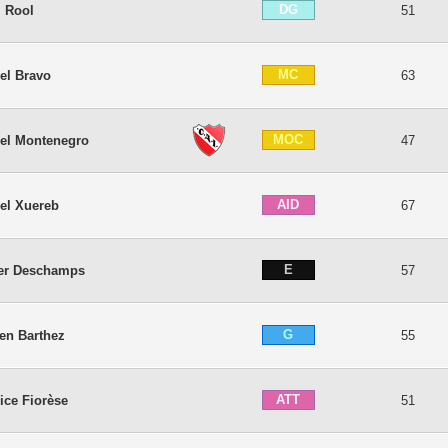
DG
l Rool
51
MC
el Bravo
63
MOC
el Montenegro
47
AID
el Xuereb
67
E
ier Deschamps
57
G
en Barthez
55
ATT
ice Fiorèse
51