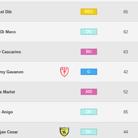
MDC
el Dib
65
DG
 Di Meco
62
BU
 Cascarino
63
G
émy Gavanon
42
AID
e Marlet
52
DD
é Anigo
65
DC
jan Cesar
44