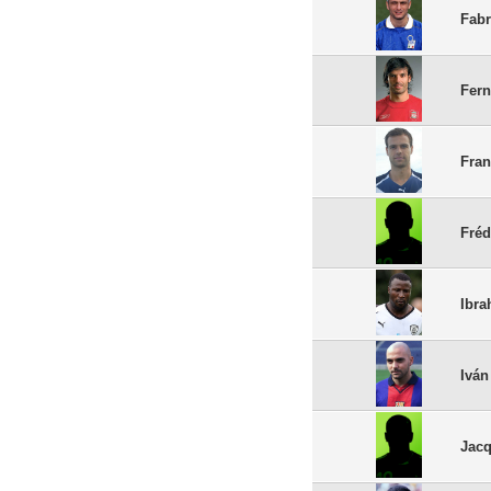
Fabr
Fern
Fran
Fréd
Ibr
Iván
Jac