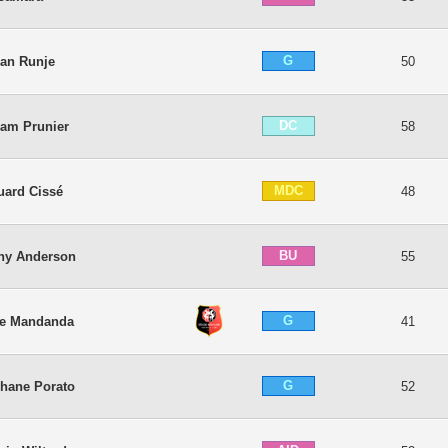
G
an Runje
50
DC
iam Prunier
58
MDC
uard Cissé
48
BU
ny Anderson
55
G
ve Mandanda
41
G
hane Porato
52