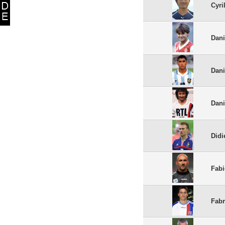
Cyri
Dani
Dani
Dani
Did
Fabi
Fabr