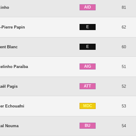
AID
zinho
81
E
-Pierre Papin
62
E
ent Blanc
60
AIG
elinho Paraíba
51
ATT
aël Pagis
52
MDC
ier Echouafni
53
BU
cal Nouma
54