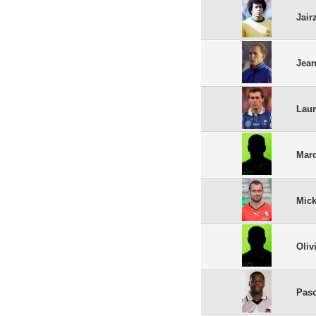
Jair
Jean
Laur
Marc
Mick
Oliv
Pas