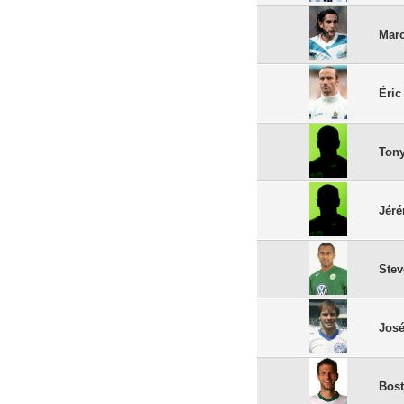
Marc
Éric
Tony
Jér
Stev
Jos
Bost