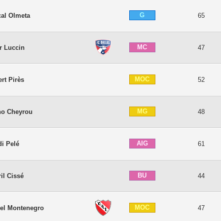
G
al Olmeta
65
MC
r Luccin
47
MOC
rt Pirès
52
MG
no Cheyrou
48
AIG
i Pelé
61
BU
ril Cissé
44
MOC
el Montenegro
47