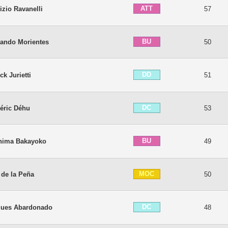
ATT
izio Ravanelli
57
BU
ando Morientes
50
DD
ck Jurietti
51
DC
éric Déhu
53
BU
ahima Bakayoko
49
MOC
 de la Peña
50
DC
ques Abardonado
48