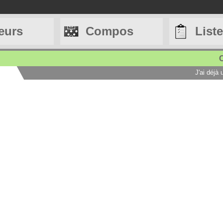
eurs
Compos
List
C
J'ai déjà