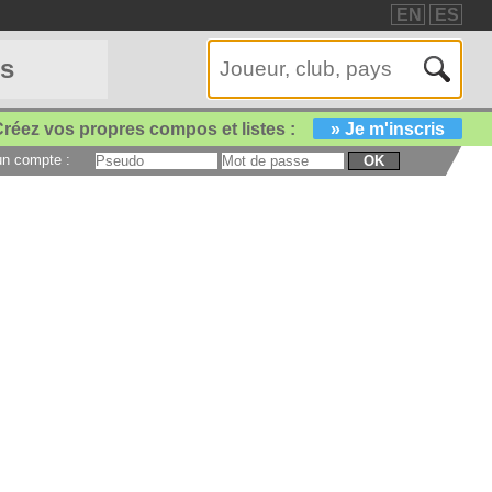
EN
ES
es
réez vos propres compos et listes :
» Je m'inscris
 un compte :
OK