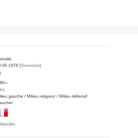
traité
0.05.1978 (
Suresnes
)
8
s
.85
m
6
kg
lieu gauche / Milieu relayeur / Milieu défensif
aucher
ikipedia