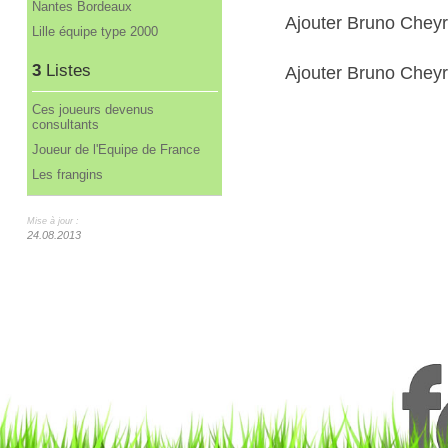
Nantes Bordeaux
Ajouter Bruno Chey
Lille équipe type 2000
3
Listes
Ajouter Bruno Cheyr
Ces joueurs devenus
consultants
Joueur de l'Equipe de France
Les frangins
Mise à jour :
24.08.2013