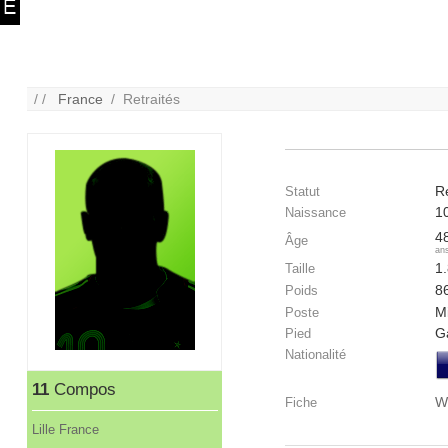
/ /
France
/ Retraités
Re
Statut
1
Naissance
4
Âge
an
1
Taille
8
Poids
Mi
Poste
G
Pied
Nationalité
11
Compos
W
Fiche
Lille France