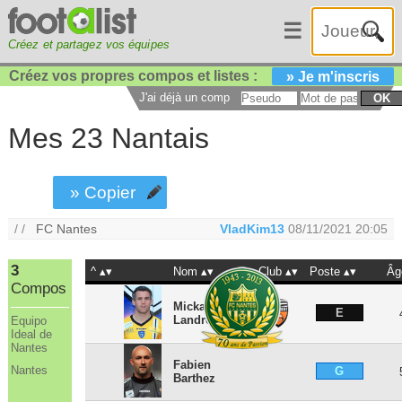
☰
Créez et partagez vos équipes
Créez vos propres compos et listes :
» Je m'inscris
J'ai déjà un compte :
OK
Mes 23 Nantais
» Copier
/ /
FC Nantes
VladKim13
08/11/2021 20:05
3
^
Nom
Club
Poste
Âg
Compos
Mickaël
E
Landreau
Equipo
Ideal de
Nantes
Fabien
Nantes
G
Barthez