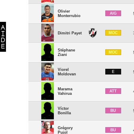
Olivier
AIG
Monterrubio
MOC
Dimitri Payet
Stéphane
MOC
Ziani
Viorel
E
Moldovan
Marama
ATT
Vahirua
Víctor
BU
Bonilla
Grégory
BU
Pujol