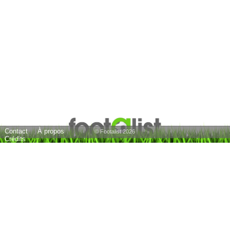
Contact
À propos
© Footalist 2026
Crédits