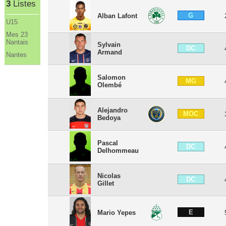
3
Listes
G
Alban Lafont
U15
Mes 23
Nantais
Sylvain
DC
Armand
Nantes
Salomon
MG
Olembé
Alejandro
MOC
Bedoya
Pascal
DC
Delhommeau
Nicolas
DC
Gillet
E
Mario Yepes