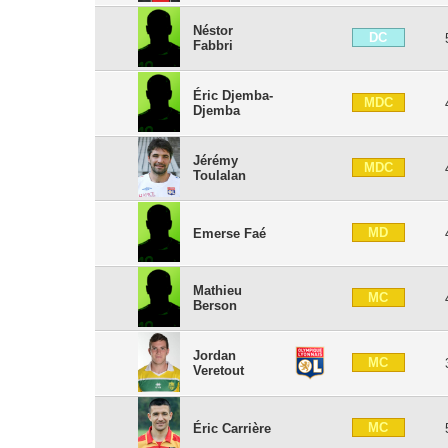
Néstor
DC
Fabbri
Éric Djemba-
MDC
Djemba
Jérémy
MDC
Toulalan
MD
Emerse Faé
Mathieu
MC
Berson
Jordan
MC
Veretout
MC
Éric Carrière