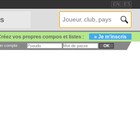
EN
ES
es
réez vos propres compos et listes :
» Je m'inscris
 un compte :
OK