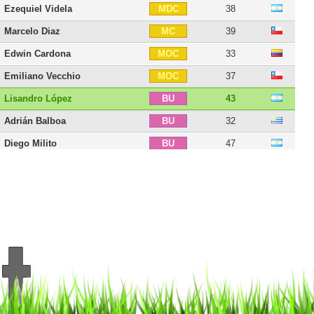
Ezequiel Videla
38
MDC
Marcelo Diaz
39
MC
Edwin Cardona
33
MOC
Emiliano Vecchio
37
MOC
Lisandro López
43
BU
Adrián Balboa
32
BU
Diego Milito
47
BU
Wason Rentería
41
BU
16 joueurs