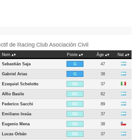
ectif de
Racing Club Asociación Civil
Nom
Poste
Âge
Nat
Sebastián Saja
47
G
Gabriel Arias
38
G
Ezequiel Schelotto
37
DD
Alfio Basile
82
DC
Federico Sacchi
89
DC
Emiliano Insúa
37
DG
Eugenio Mena
38
DG
Lucas Orbán
37
DG