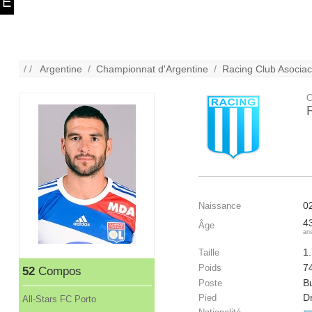
/ /
Argentine
/
Championnat d'Argentine
/
Racing Club Asociaci
C
0
Naissance
4
Âge
an
1
Taille
7
Poids
52
Compos
Bu
Poste
Dr
Pied
All-Stars FC Porto