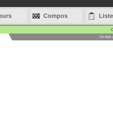
eurs
Compos
List
C
J'ai déjà