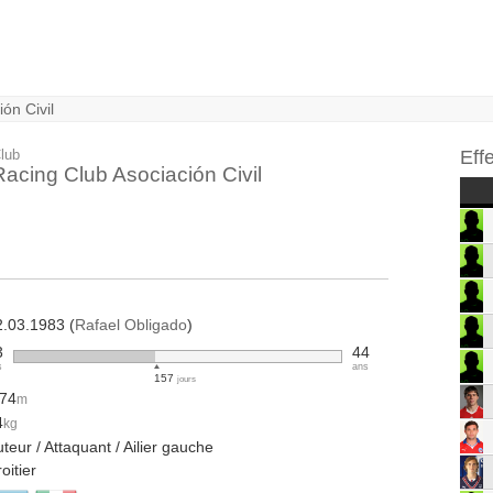
ón Civil
lub
Eff
Racing Club Asociación Civil
2.03.1983 (
Rafael Obligado
)
3
44
s
ans
157
jours
.74
m
4
kg
teur / Attaquant / Ailier gauche
oitier