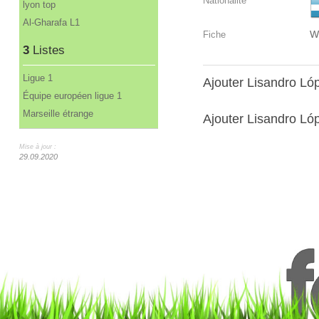
Nationalité
lyon top
Al-Gharafa L1
W
Fiche
3
Listes
Ligue 1
Ajouter Lisandro L
Équipe européen ligue 1
Marseille étrange
Ajouter Lisandro Lóp
Mise à jour :
29.09.2020