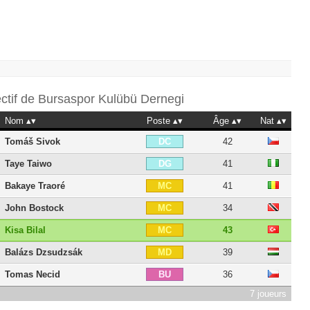
ectif de
Bursaspor Kulübü Dernegi
Nom
Poste
Âge
Nat
Tomáš Sivok
42
DC
Taye Taiwo
41
DG
Bakaye Traoré
41
MC
John Bostock
34
MC
Kisa Bilal
43
MC
Balázs Dzsudzsák
39
MD
Tomas Necid
36
BU
7 joueurs