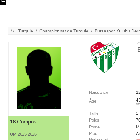
/ /
Turquie
/
Championnat de Turquie
/
Bursaspor Kulübü Der
C
2
Naissance
4
Âge
an
1
Taille
7
Poids
18
Compos
Mi
Poste
A
Pied
OM 2025/2026