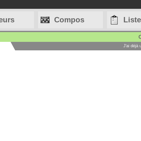
eurs
Compos
List
C
J'ai déjà