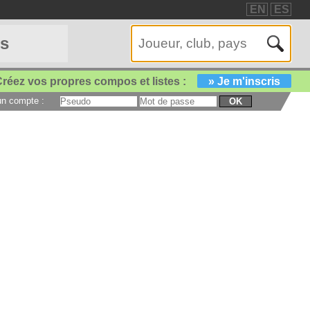
EN
ES
es
réez vos propres compos et listes :
» Je m'inscris
 un compte :
OK