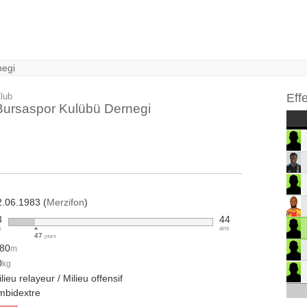
negi
lub
Eff
Bursaspor Kulübü Dernegi
2.06.1983 (
Merzifon
)
3
44
s
ans
47
jours
.80
m
0
kg
lieu relayeur / Milieu offensif
mbidextre