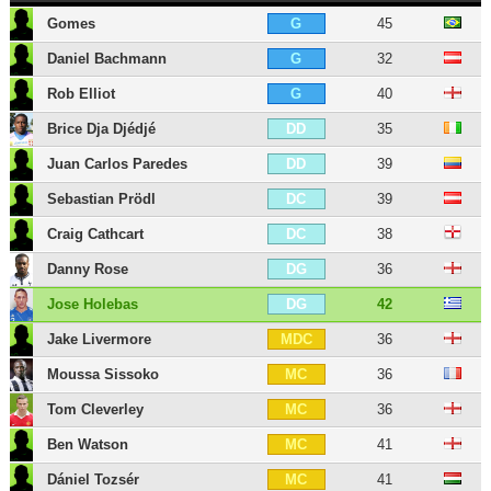
Gomes
45
G
Daniel Bachmann
32
G
Rob Elliot
40
G
Brice Dja Djédjé
35
DD
Juan Carlos Paredes
39
DD
Sebastian Prödl
39
DC
Craig Cathcart
38
DC
Danny Rose
36
DG
Jose Holebas
42
DG
Jake Livermore
36
MDC
Moussa Sissoko
36
MC
Tom Cleverley
36
MC
Ben Watson
41
MC
Dániel Tozsér
41
MC