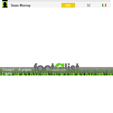
Sean Murray
32
MD
Dan Gosling
36
MD
Juan Camilo Zúñiga
40
MG
Albert Riera
44
MG
Ikechi Anya
38
AIG
Odion Jude Ighalo
37
BU
Troy Deeney
38
BU
Quique Flores
61
E
22 joueurs
Contact
À propos
© Footalist 2026
Crédits