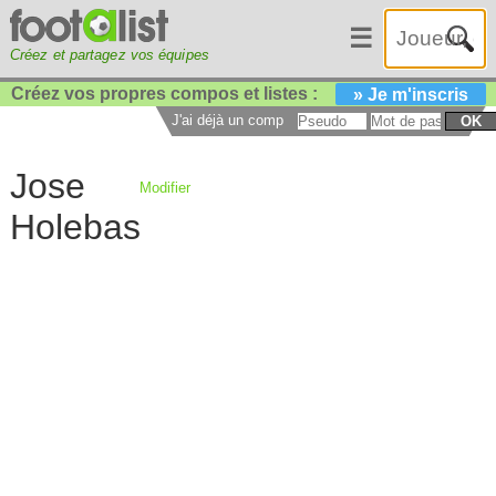
☰
Créez et partagez vos équipes
Créez vos propres compos et listes :
» Je m'inscris
J'ai déjà un compte :
OK
Jose
Modifier
Holebas