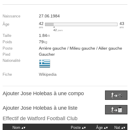
27.06.1984
Naissance
42
43
Âge
ans
ans
42
jours
1.84
Taille
m
79
Poids
kg
Arrière gauche / Milieu gauche / Ailier gauche
Poste
Gaucher
Pied
Nationalité
Wikipedia
Fiche
Ajouter Jose Holebas à une compo
Ajouter Jose Holebas à une liste
Effectif de
Watford Football Club
Nom
Poste
Âge
Nat