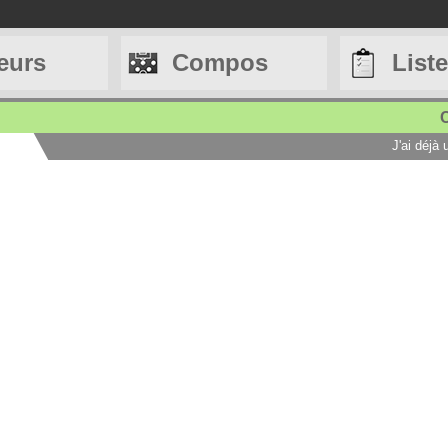
eurs
Compos
List
C
J'ai déjà