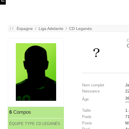
/ /
Espagne
/
Liga Adelante
/
CD Leganés
C
J
Nom complet
2
Naissance
3
Âge
an
1
Taille
6
Compos
7
Poids
Mi
Poste
ÉQUIPE TYPE CD LEGANÉS