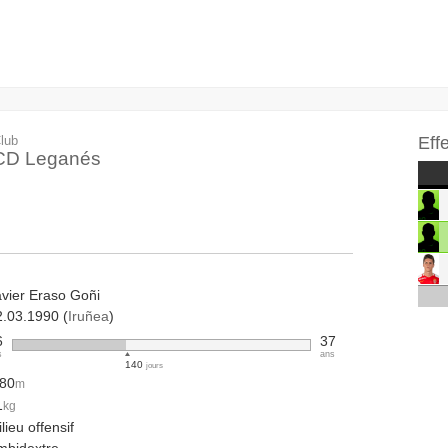
lub
Eff
CD Leganés
avier Eraso Goñi
2.03.1990 (
Iruñea
)
6
37
s
ans
140
jours
.80
m
1
kg
lieu offensif