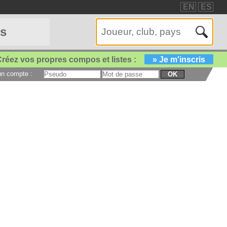
EN
ES
es
réez vos propres compos et listes :
» Je m'inscris
 un compte :
OK