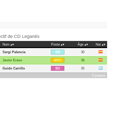
ectif de
CD Leganés
Nom
Poste
Âge
Nat
Sergi Palencia
30
DD
Javier Eraso
36
MOC
Guido Carrillo
35
BU
3 joueurs