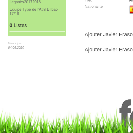
A
Pied
Leganès20172018
Nationalité
Equipe Type de l'Athl Bilbao
17/18
0
Listes
Ajouter Javier Eras
Mise à jour :
04.06.2020
Ajouter Javier Eraso