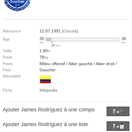
12.07.1991 (
Cúcuta
)
Naissance
35
36
Âge
ans
ans
29
jours
1.80
Taille
m
78
Poids
kg
Milieu offensif / Ailier gauche / Ailier droit /
Poste
Gaucher
Pied
Nationalité
Wikipedia
Fiche
Ajouter James Rodríguez à une compo
Ajouter James Rodríguez à une liste