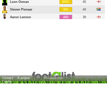
Leon Osman
45
MOC
Steven Pienaar
44
MG
Aaron Lennon
39
AID
Enner Valencia
36
AID
Andros Townsend
35
AID
Yannick Bolasie
37
AIG
Wayne Rooney
40
ATT
Arouna Koné
42
BU
Courtney Duffus
30
BU
Conor McAleny
33
BU
Contact
À propos
Dominic Calvert-Lewin
29
BU
© Footalist 2026
Crédits
Richarlison
29
BU
24 joueurs