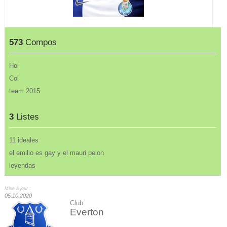
573
Compos
Hol
Col
team 2015
3
Listes
11 ideales
el emilio es gay y el mauri pelon
leyendas
Mise à jour :
05.10.2020
Club
Everton