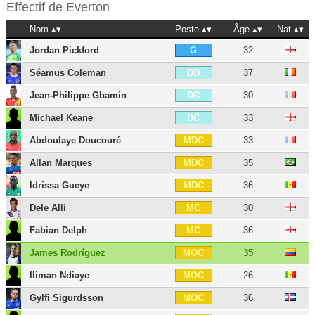
Effectif de
Everton
Nom
Poste
Âge
Nat
Jordan Pickford
32
G
Séamus Coleman
37
DD
Jean-Philippe Gbamin
30
DC
Michael Keane
33
DC
Abdoulaye Doucouré
33
MDC
Allan Marques
35
MDC
Idrissa Gueye
36
MDC
Dele Alli
30
MC
Fabian Delph
36
MC
James Rodríguez
35
MOC
Iliman Ndiaye
26
MOC
Gylfi Sigurdsson
36
MOC