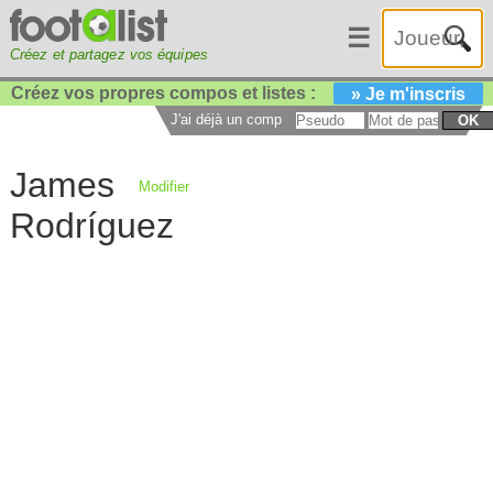
☰
Créez et partagez vos équipes
Créez vos propres compos et listes :
» Je m'inscris
J'ai déjà un compte :
OK
James
Modifier
Rodríguez