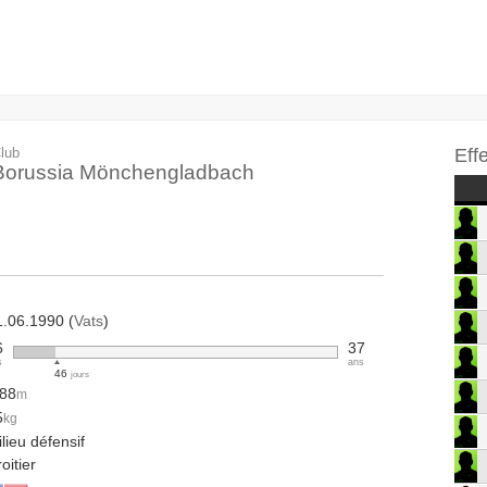
lub
Eff
Borussia Mönchengladbach
1.06.1990 (
Vats
)
6
37
s
ans
46
jours
.88
m
5
kg
lieu défensif
oitier