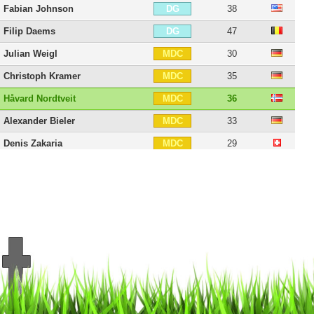
Fabian Johnson
38
DG
Filip Daems
47
DG
Julian Weigl
30
MDC
Christoph Kramer
35
MDC
Håvard Nordtveit
36
MDC
Alexander Bieler
33
MDC
Denis Zakaria
29
MDC
Marx
45
MC
Florian Neuhaus
29
MC
Patrick Herrmann
35
MD
Raffael
41
MOC
Juan Arango
46
MG
Ibrahima Traoré
38
MG
Lars Stindl
37
AID