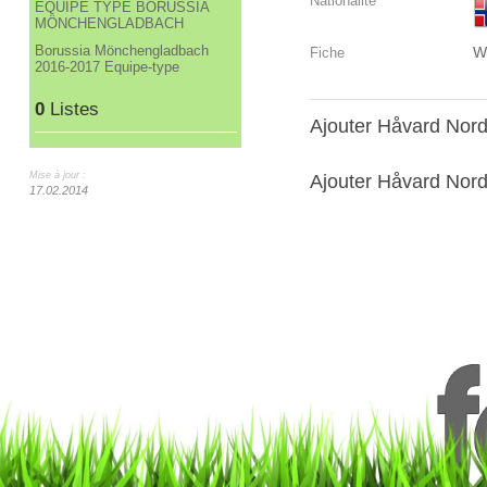
Nationalité
ÉQUIPE TYPE BORUSSIA
MÖNCHENGLADBACH
Borussia Mönchengladbach
W
Fiche
2016-2017 Equipe-type
0
Listes
Ajouter Håvard Nord
Mise à jour :
Ajouter Håvard Nordt
17.02.2014