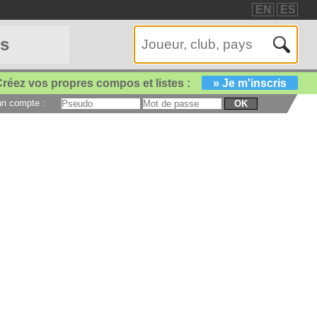
EN
ES
es
réez vos propres compos et listes :
» Je m'inscris
 un compte :
OK