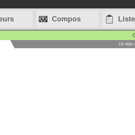
eurs
Compos
List
C
J'ai déjà