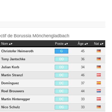
ectif de
Borussia Mönchengladbach
Nom
Poste
Âge
Nat
Christofer Heimeroth
45
G
Tony Jantschke
36
DD
Julian Korb
34
DD
Martin Stranzl
46
DC
Domínguez
37
DC
Roel Brouwers
44
DC
Martin Hinteregger
33
DC
Nico Schulz
33
DG