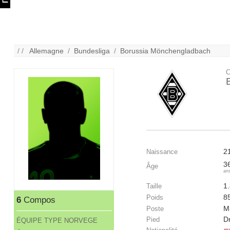
/ /
Allemagne
/
Bundesliga
/
Borussia Mönchengladbach
C
2
Naissance
3
Âge
an
1
Taille
8
Poids
6
Compos
Mi
Poste
Dr
Pied
ÉQUIPE TYPE NORVEGE