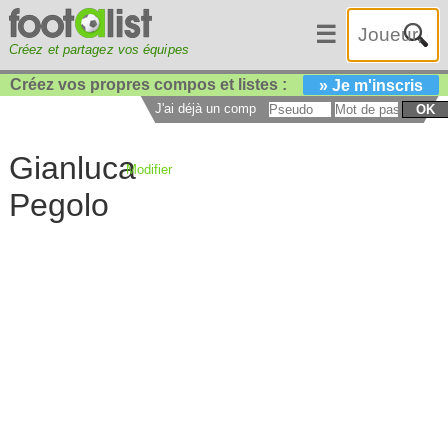
☰
Créez et partagez vos équipes
Créez vos propres compos et listes :
» Je m'inscris
J'ai déjà un compte :
OK
Gianluca
Modifier
Pegolo