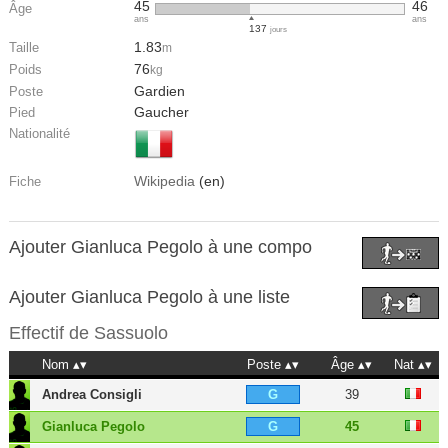
45
46
Âge
ans
ans
137
jours
1.83
Taille
m
76
Poids
kg
Gardien
Poste
Gaucher
Pied
Nationalité
Wikipedia
(en)
Fiche
Ajouter Gianluca Pegolo à une compo
Ajouter Gianluca Pegolo à une liste
Effectif de
Sassuolo
Nom
Poste
Âge
Nat
Andrea Consigli
39
G
Gianluca Pegolo
45
G