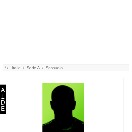
/ /
Italie
/
Serie A
/
Sassuolo