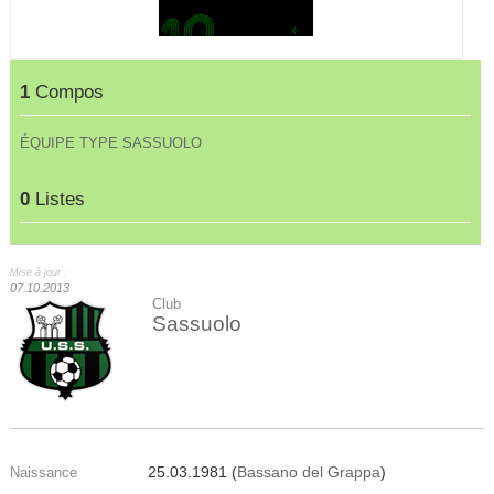
1
Compos
ÉQUIPE TYPE SASSUOLO
0
Listes
Mise à jour :
07.10.2013
Club
Sassuolo
25.03.1981 (
Bassano del Grappa
)
Naissance