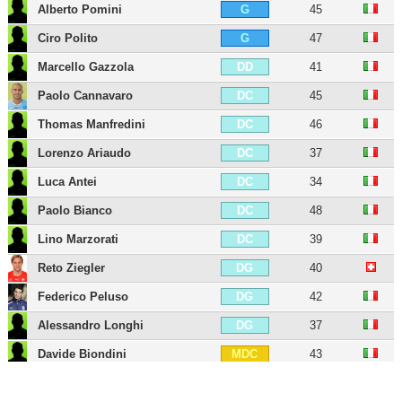
Alberto Pomini
45
G
Ciro Polito
47
G
Marcello Gazzola
41
DD
Paolo Cannavaro
45
DC
Thomas Manfredini
46
DC
Lorenzo Ariaudo
37
DC
Luca Antei
34
DC
Paolo Bianco
48
DC
Lino Marzorati
39
DC
Reto Ziegler
40
DG
Federico Peluso
42
DG
Alessandro Longhi
37
DG
Davide Biondini
43
MDC
Francesco Magnanelli
41
MDC