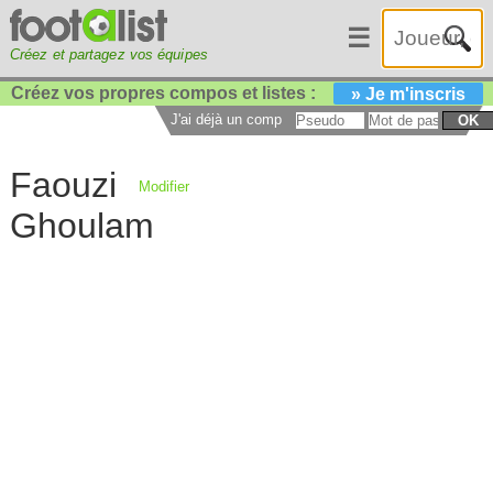
☰
Créez et partagez vos équipes
Créez vos propres compos et listes :
» Je m'inscris
J'ai déjà un compte :
OK
Faouzi
Modifier
Ghoulam