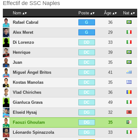
Effectif de
SSC Naples
Nom
Poste
Âge
Nat
Rafael Cabral
36
G
Alex Meret
29
G
Di Lorenzo
33
DD
Henrique
39
DC
Juan
35
DC
Miguel Ángel Britos
41
DC
Kostas Manolas
35
DC
Vlad Chiriches
36
DC
Gianluca Grava
49
DC
Elseid Hysaj
32
DG
Faouzi Ghoulam
35
DG
Léonardo Spinazzola
33
DG