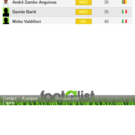
André Zambo Anguissa
30
MDC
Davide Bariti
35
MDC
Mirko Valdifiori
40
MC
Eljif Elmas
26
MC
Christian Maggio
44
MD
Marek Hamšík
39
MOC
Kevin De Bruyne
35
MOC
Michu
40
MOC
Matteo Politano
33
AID
Emanuele Giaccherini
41
AIG
Contact
À propos
Romelu Lukaku
33
BU
© Footalist 2026
Crédits
Fernando Llorente
41
BU
Giovanni Simeone
31
BU
25 joueurs