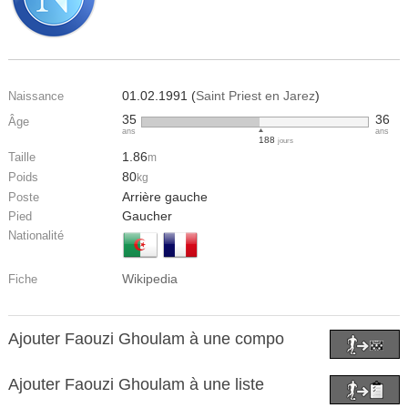
01.02.1991 (
Saint Priest en Jarez
)
Naissance
35
36
Âge
ans
ans
188
jours
1.86
Taille
m
80
Poids
kg
Arrière gauche
Poste
Gaucher
Pied
Nationalité
Wikipedia
Fiche
Ajouter Faouzi Ghoulam à une compo
Ajouter Faouzi Ghoulam à une liste