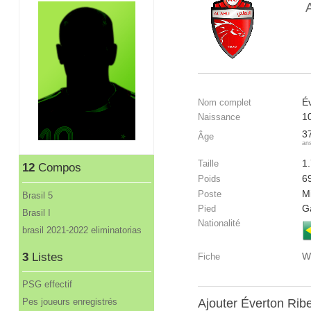
A
É
Nom complet
1
Naissance
3
Âge
an
1
Taille
12
Compos
6
Poids
Mi
Poste
Brasil 5
G
Pied
Brasil I
Nationalité
brasil 2021-2022 eliminatorias
3
Listes
W
Fiche
PSG effectif
Pes joueurs enregistrés
Ajouter Éverton Rib