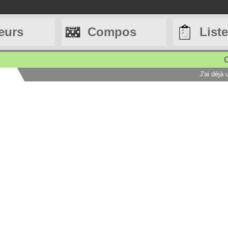
eurs
Compos
List
C
J'ai déjà