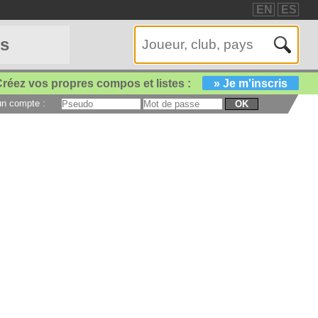
EN
ES
es
réez vos propres compos et listes :
» Je m'inscris
 un compte :
OK