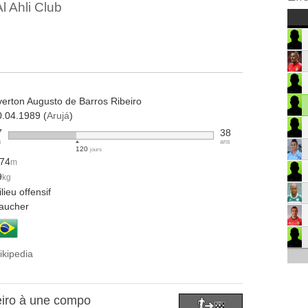
l Ahli Club
verton Augusto de Barros Ribeiro
0.04.1989 (
Arujá
)
7
38
s
ans
120
jours
.74
m
9
kg
lieu offensif
aucher
ikipedia
eiro à une compo