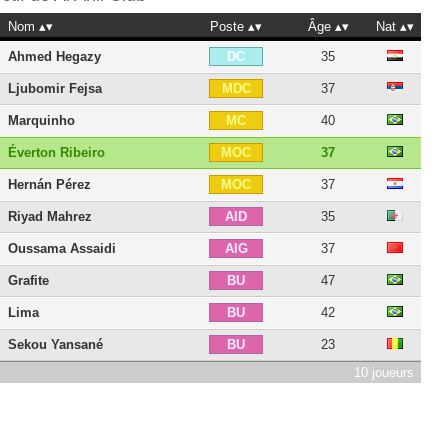
Nom
Poste
Âge
Nat
Ahmed Hegazy
35
DC
Ljubomir Fejsa
37
MDC
Marquinho
40
MC
Éverton Ribeiro
37
MOC
Hernán Pérez
37
MOC
Riyad Mahrez
35
AID
Oussama Assaidi
37
AIG
Grafite
47
BU
Lima
42
BU
Sekou Yansané
23
BU
10 joueurs