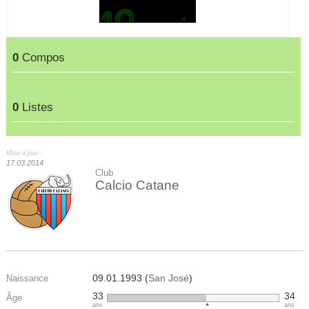
0
Compos
0
Listes
Mise à jour :
17.03.2014
Club
Calcio Catane
09.01.1993 (
San José
)
Naissance
33
34
Âge
ans
ans