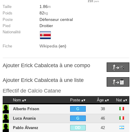
210
jours
1.86
Taille
m
82
Poids
kg
Défenseur central
Poste
Droitier
Pied
Nationalité
Wikipedia
(en)
Fiche
Ajouter Erick Cabalceta à une compo
Ajouter Erick Cabalceta à une liste
Effectif de
Calcio Catane
Nom
Poste
Âge
Nat
Alberto Frison
38
G
Luca Anania
46
G
Pablo Álvarez
42
DD