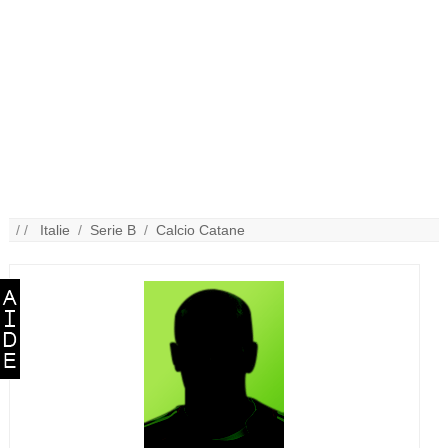
/ /
Italie
/
Serie B
/
Calcio Catane