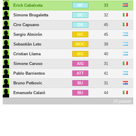
Erick Cabalceta
33
DC
Simone Brugaletta
32
DC
Ciro Capuano
45
DG
Sergio Almirón
45
MC
Sebastián Leto
39
MOC
Cristian Llama
40
MG
Simone Caruso
31
AIG
Pablo Barrientos
41
ATT
Bruno Petkovic
31
BU
Emanuele Calaió
44
BU
13 joueurs