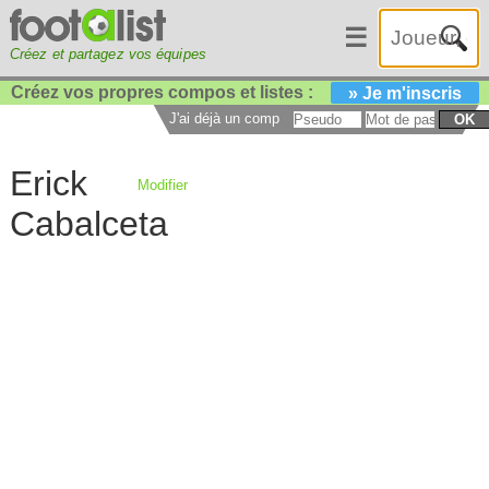
☰
Créez et partagez vos équipes
Créez vos propres compos et listes :
» Je m'inscris
J'ai déjà un compte :
OK
Erick
Modifier
Cabalceta