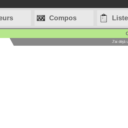
eurs
Compos
List
C
J'ai déjà