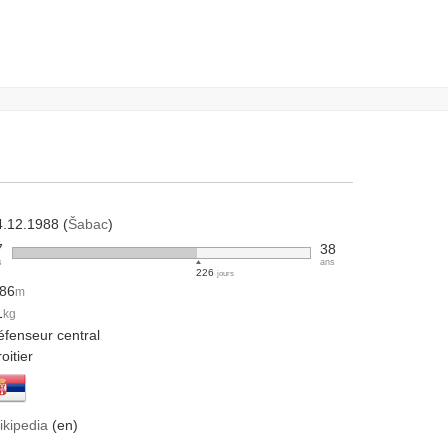
4.12.1988 (
Šabac
)
7
38
s
ans
226
jours
.86
m
1
kg
éfenseur central
oitier
ikipedia
(en)