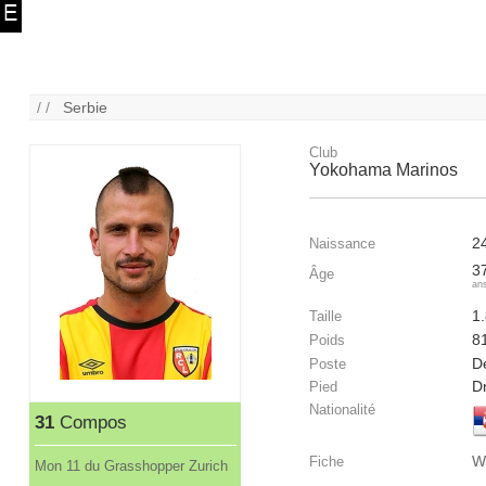
/ /
Serbie
Club
Yokohama Marinos
2
Naissance
3
Âge
an
1
Taille
8
Poids
D
Poste
Dr
Pied
Nationalité
31
Compos
W
Fiche
Mon 11 du Grasshopper Zurich