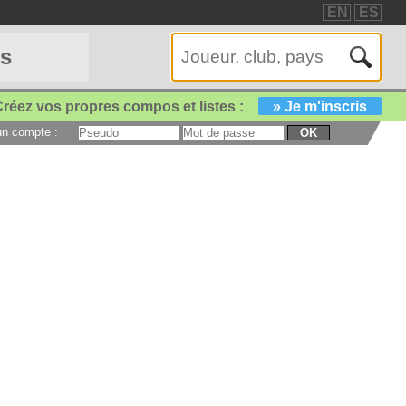
EN
ES
es
réez vos propres compos et listes :
» Je m'inscris
 un compte :
OK