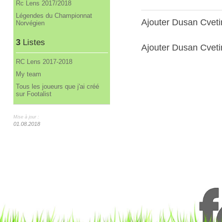
Rc Lens 2017/2018
Légendes du Championnat
Ajouter Dusan Cvet
Norvégien
3
Listes
Ajouter Dusan Cvetin
RC Lens 2017-2018
My team
Tous les joueurs que j'ai créé
sur Footalist
Mise à jour :
01.08.2018