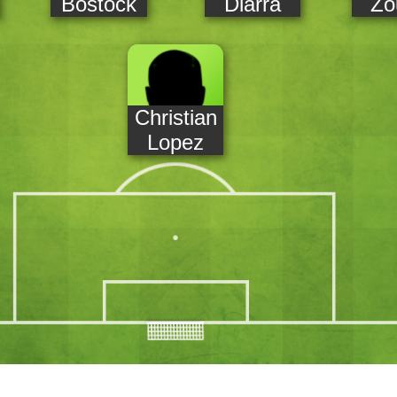
Bostock
Diarra
Zo
Christian
Lopez