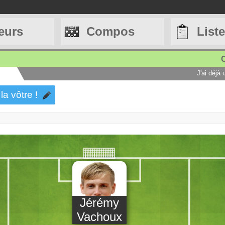
eurs
Compos
List
C
J'ai déjà
la vôtre !
Jérémy
Vachoux