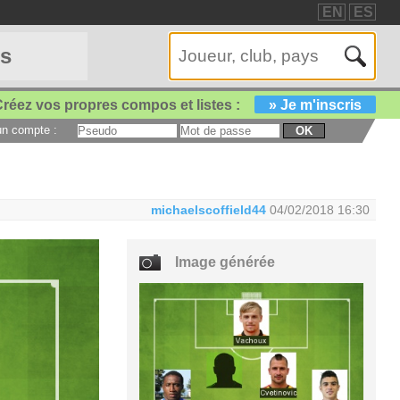
EN
ES
es
réez vos propres compos et listes :
» Je m'inscris
 un compte :
OK
michaelscoffield44
04/02/2018 16:30
Image générée