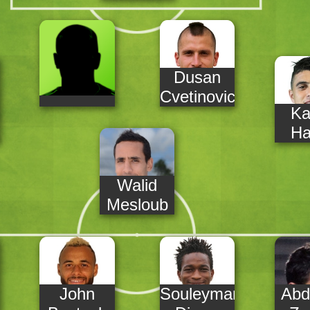
Dusan
Cvetinovic
Ka
Ha
Walid
Mesloub
John
Souleymane
Abd