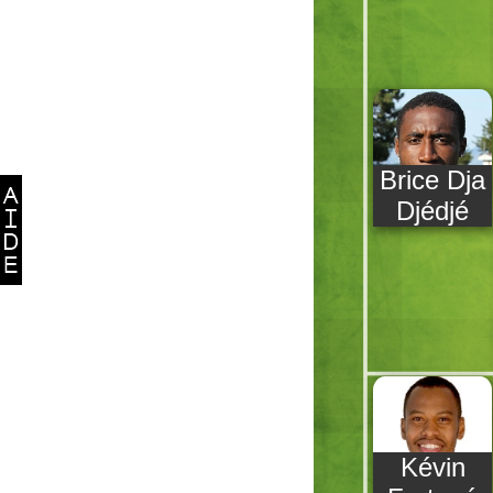
Brice Dja
Djédjé
Kévin